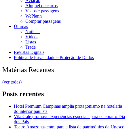
Aviação
Aluguel de carros
Vistos e passagens
WePlann
Comprar passagens
Últimas
Notícias
Vídeos
Listas
Trade
Revistas Digitais
Política de Privacidade e Proteção de Dados
Matérias Recentes
(ver todas)
Posts recentes
Hotel Premium Campinas amplia protagonismo na hotelaria
do interior paulista
Vila Galé promove experiências especiais para celebrar o Dia
dos Pais
Teatro Amazonas entra para a lista de patrimônios da Unesco