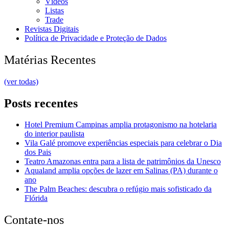
Vídeos
Listas
Trade
Revistas Digitais
Política de Privacidade e Proteção de Dados
Matérias Recentes
(ver todas)
Posts recentes
Hotel Premium Campinas amplia protagonismo na hotelaria
do interior paulista
Vila Galé promove experiências especiais para celebrar o Dia
dos Pais
Teatro Amazonas entra para a lista de patrimônios da Unesco
Aqualand amplia opções de lazer em Salinas (PA) durante o
ano
The Palm Beaches: descubra o refúgio mais sofisticado da
Flórida
Contate-nos