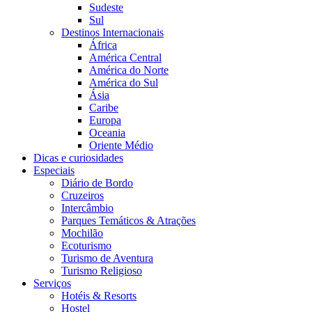
Sudeste
Sul
Destinos Internacionais
África
América Central
América do Norte
América do Sul
Ásia
Caribe
Europa
Oceania
Oriente Médio
Dicas e curiosidades
Especiais
Diário de Bordo
Cruzeiros
Intercâmbio
Parques Temáticos & Atrações
Mochilão
Ecoturismo
Turismo de Aventura
Turismo Religioso
Serviços
Hotéis & Resorts
Hostel