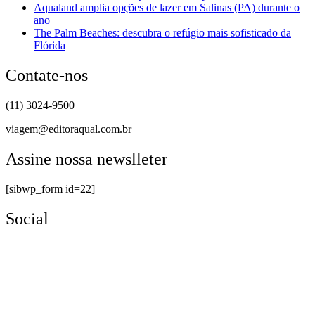
Aqualand amplia opções de lazer em Salinas (PA) durante o
ano
The Palm Beaches: descubra o refúgio mais sofisticado da
Flórida
Contate-nos
(11) 3024-9500
viagem@editoraqual.com.br
Assine nossa newslleter
[sibwp_form id=22]
Social