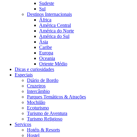
Sudeste
Sul
Destinos Internacionais
África
América Central
América do Norte
América do Sul
Ásia
Caribe
Europa
Oceania
Oriente Médio
Dicas e curiosidades
Especiais
Diário de Bordo
Cruzeiros
Intercâmbio
Parques Temáticos & Atrações
Mochilão
Ecoturismo
Turismo de Aventura
Turismo Religioso
Serviços
Hotéis & Resorts
Hostel