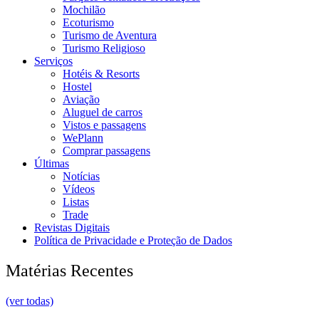
Mochilão
Ecoturismo
Turismo de Aventura
Turismo Religioso
Serviços
Hotéis & Resorts
Hostel
Aviação
Aluguel de carros
Vistos e passagens
WePlann
Comprar passagens
Últimas
Notícias
Vídeos
Listas
Trade
Revistas Digitais
Política de Privacidade e Proteção de Dados
Matérias Recentes
(ver todas)