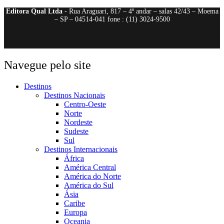
Editora Qual Ltda
- Rua Araguari, 817 – 4º andar – salas 42/43 – Moema
– SP – 04514-041 fone : (11) 3024-9500
Navegue pelo site
Destinos
Destinos Nacionais
Centro-Oeste
Norte
Nordeste
Sudeste
Sul
Destinos Internacionais
África
América Central
América do Norte
América do Sul
Ásia
Caribe
Europa
Oceania