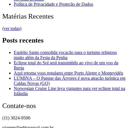
Política de Privacidade e Proteção de Dados
Matérias Recentes
(ver todas)
Posts recentes
Espírito Santo consolida vocação para o turismo religioso
muito além da Festa da Penha
Eclipse total do Sol será transmitido ao vivo de um voo da
Iberia
Azul retoma voos regulares entre Porto Alegre e Montevidéu
LÚMINA – O Parque das Árvores é nova atração turística em
Caldas Novas (GO)
Norwegian Cruise Line leva viajantes para ver eclipse total na
Islândia
Contate-nos
(11) 3024-9500
viagem@editoraqual.com.br