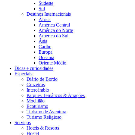
Sudeste
Sul
Destinos Internacionais
África
América Central
América do Norte
América do Sul
Ásia
Caribe
Europa
Oceania
Oriente Médio
Dicas e curiosidades
Especiais
Diário de Bordo
Cruzeiros
Intercâmbio
Parques Temáticos & Atrações
Mochilão
Ecoturismo
Turismo de Aventura
Turismo Religioso
Serviços
Hotéis & Resorts
Hostel