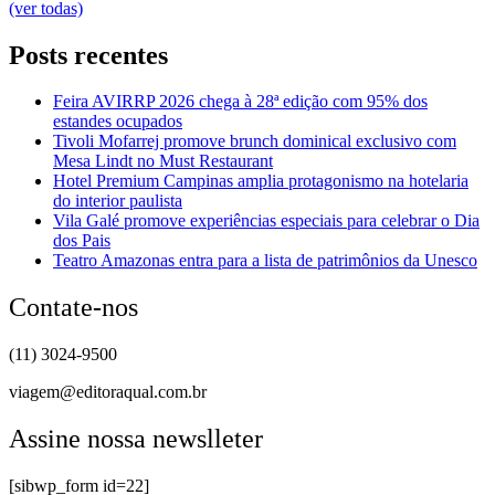
(ver todas)
Posts recentes
Feira AVIRRP 2026 chega à 28ª edição com 95% dos
estandes ocupados
Tivoli Mofarrej promove brunch dominical exclusivo com
Mesa Lindt no Must Restaurant
Hotel Premium Campinas amplia protagonismo na hotelaria
do interior paulista
Vila Galé promove experiências especiais para celebrar o Dia
dos Pais
Teatro Amazonas entra para a lista de patrimônios da Unesco
Contate-nos
(11) 3024-9500
viagem@editoraqual.com.br
Assine nossa newslleter
[sibwp_form id=22]