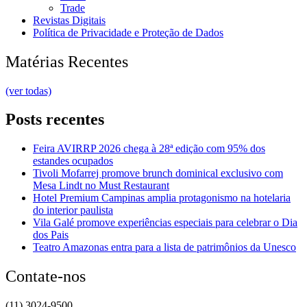
Trade
Revistas Digitais
Política de Privacidade e Proteção de Dados
Matérias Recentes
(ver todas)
Posts recentes
Feira AVIRRP 2026 chega à 28ª edição com 95% dos
estandes ocupados
Tivoli Mofarrej promove brunch dominical exclusivo com
Mesa Lindt no Must Restaurant
Hotel Premium Campinas amplia protagonismo na hotelaria
do interior paulista
Vila Galé promove experiências especiais para celebrar o Dia
dos Pais
Teatro Amazonas entra para a lista de patrimônios da Unesco
Contate-nos
(11) 3024-9500