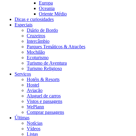
Europa
Oceania
Oriente Médio
Dicas e curiosidades
Especiais
Diário de Bordo
Cruzeiros
Intercâmbio
Parques Temáticos & Atrações
Mochilão
Ecoturismo
Turismo de Aventura
Turismo Religioso
Serviços
Hotéis & Resorts
Hostel
Aviação
Aluguel de carros
Vistos e passagens
WePlann
Comprar passagens
Últimas
Notícias
Vídeos
Listas