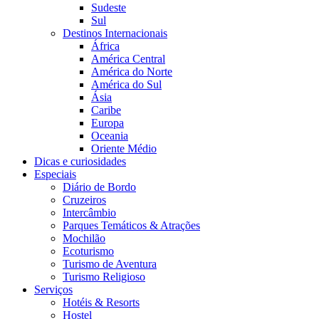
Sudeste
Sul
Destinos Internacionais
África
América Central
América do Norte
América do Sul
Ásia
Caribe
Europa
Oceania
Oriente Médio
Dicas e curiosidades
Especiais
Diário de Bordo
Cruzeiros
Intercâmbio
Parques Temáticos & Atrações
Mochilão
Ecoturismo
Turismo de Aventura
Turismo Religioso
Serviços
Hotéis & Resorts
Hostel