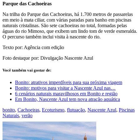
Parque das Cachoeiras
Na trilha do Parque das Cachoeiras, há 1.700 metros de passarelas
em meio à mata ciliar, com várias paradas para banho em piscinas
naturais cristalinas. São sete cachoeiras no total, formadas pelas
águas do rio Mimoso, que exibem um lindo tom de verde esmeralda.
O percurso também inclui visita à nascente do rio.
Texto por: Agência com edição
Foto destaque por: Divulgação Nascente Azul
Você também vai gostar de:
Bonito: atrativos imperdíveis para sua próxima viagem
Bonito: motivos para visitar a Nascente Azul nas…
6 cenários naturais maravilhosos em Bonito e região
Em Bonito, Nascente Azul tem nova atração aquática
bonito
,
Cachoeiras
,
Ecoturismo
,
flutuação
,
Nascente Azul
,
Piscinas
Naturais
,
verão