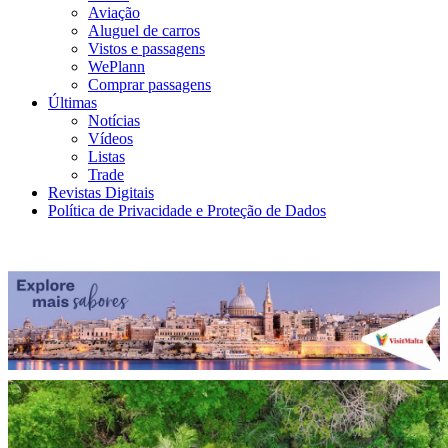
Aviação
Aluguel de carros
Vistos e passagens
WePlann
Comprar passagens
Últimas
Notícias
Vídeos
Listas
Trade
Revistas Digitais
Política de Privacidade e Proteção de Dados