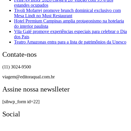
estandes ocupados
Tivoli Mofarrej promove brunch dominical exclusivo com
Mesa Lindt no Must Restaurant
Hotel Premium Campinas amplia protagonismo na hotelaria
do interior paulista
Vila Galé promove experiências especiais para celebrar o Dia
dos Pais
Teatro Amazonas entra para a lista de patrimônios da Unesco
Contate-nos
(11) 3024-9500
viagem@editoraqual.com.br
Assine nossa newslleter
[sibwp_form id=22]
Social