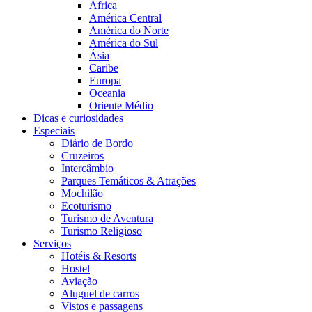
África
América Central
América do Norte
América do Sul
Ásia
Caribe
Europa
Oceania
Oriente Médio
Dicas e curiosidades
Especiais
Diário de Bordo
Cruzeiros
Intercâmbio
Parques Temáticos & Atrações
Mochilão
Ecoturismo
Turismo de Aventura
Turismo Religioso
Serviços
Hotéis & Resorts
Hostel
Aviação
Aluguel de carros
Vistos e passagens