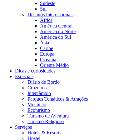
Sudeste
Sul
Destinos Internacionais
África
América Central
América do Norte
América do Sul
Ásia
Caribe
Europa
Oceania
Oriente Médio
Dicas e curiosidades
Especiais
Diário de Bordo
Cruzeiros
Intercâmbio
Parques Temáticos & Atrações
Mochilão
Ecoturismo
Turismo de Aventura
Turismo Religioso
Serviços
Hotéis & Resorts
Hostel