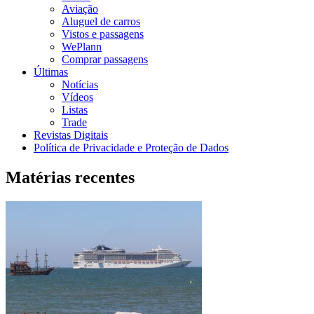
Aviação
Aluguel de carros
Vistos e passagens
WePlann
Comprar passagens
Últimas
Notícias
Vídeos
Listas
Trade
Revistas Digitais
Política de Privacidade e Proteção de Dados
Matérias recentes