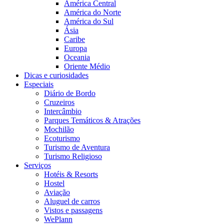
América Central
América do Norte
América do Sul
Ásia
Caribe
Europa
Oceania
Oriente Médio
Dicas e curiosidades
Especiais
Diário de Bordo
Cruzeiros
Intercâmbio
Parques Temáticos & Atrações
Mochilão
Ecoturismo
Turismo de Aventura
Turismo Religioso
Serviços
Hotéis & Resorts
Hostel
Aviação
Aluguel de carros
Vistos e passagens
WePlann