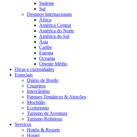
Sudeste
Sul
Destinos Internacionais
África
América Central
América do Norte
América do Sul
Ásia
Caribe
Europa
Oceania
Oriente Médio
Dicas e curiosidades
Especiais
Diário de Bordo
Cruzeiros
Intercâmbio
Parques Temáticos & Atrações
Mochilão
Ecoturismo
Turismo de Aventura
Turismo Religioso
Serviços
Hotéis & Resorts
Hostel