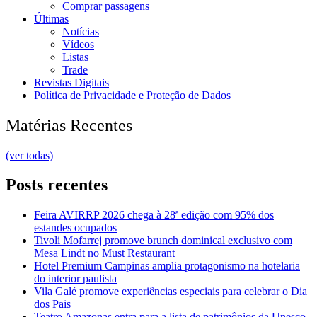
Comprar passagens
Últimas
Notícias
Vídeos
Listas
Trade
Revistas Digitais
Política de Privacidade e Proteção de Dados
Matérias Recentes
(ver todas)
Posts recentes
Feira AVIRRP 2026 chega à 28ª edição com 95% dos
estandes ocupados
Tivoli Mofarrej promove brunch dominical exclusivo com
Mesa Lindt no Must Restaurant
Hotel Premium Campinas amplia protagonismo na hotelaria
do interior paulista
Vila Galé promove experiências especiais para celebrar o Dia
dos Pais
Teatro Amazonas entra para a lista de patrimônios da Unesco