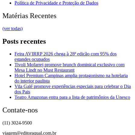
Política de Privacidade e Proteção de Dados
Matérias Recentes
(ver todas)
Posts recentes
Feira AVIRRP 2026 chega à 28ª edição com 95% dos
estandes ocupados
Tivoli Mofarrej promove brunch dominical exclusivo com
Mesa Lindt no Must Restaurant
Hotel Premium Campinas amplia protagonismo na hotelaria
do interior paulista
Vila Galé promove experiências especiais para celebrar o Dia
dos Pais
Teatro Amazonas entra para a lista de patrimônios da Unesco
Contate-nos
(11) 3024-9500
viagem@editoraqual.com.br