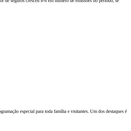
or de seguros cresceu 8% em número de emissões no período, se
ramação especial para toda família e visitantes. Um dos destaques é