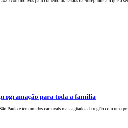
 2025 com motivos para comemorar. Dados da Susep indicam que o set
 programação para toda a família
 São Paulo e tem um dos carnavais mais agitados da região com uma prog