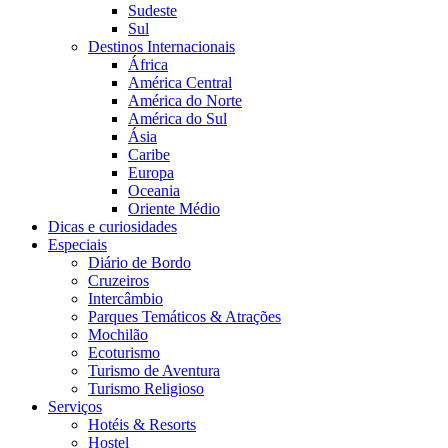
Sudeste
Sul
Destinos Internacionais
África
América Central
América do Norte
América do Sul
Ásia
Caribe
Europa
Oceania
Oriente Médio
Dicas e curiosidades
Especiais
Diário de Bordo
Cruzeiros
Intercâmbio
Parques Temáticos & Atrações
Mochilão
Ecoturismo
Turismo de Aventura
Turismo Religioso
Serviços
Hotéis & Resorts
Hostel