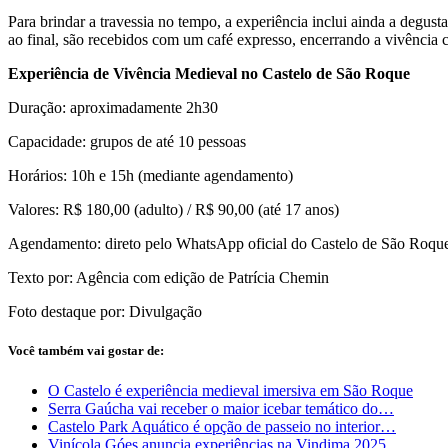
Para brindar a travessia no tempo, a experiência inclui ainda a degus
ao final, são recebidos com um café expresso, encerrando a vivência 
Experiência de Vivência Medieval no Castelo
de São Roque
Duração: aproximadamente 2h30
Capacidade: grupos de até 10 pessoas
Horários: 10h e 15h (mediante agendamento)
Valores: R$ 180,00 (adulto) / R$ 90,00 (até 17 anos)
Agendamento: direto pelo WhatsApp oficial do Castelo de São Roqu
Texto por: Agência com edição de Patrícia Chemin
Foto destaque por: Divulgação
Você também vai gostar de:
O Castelo é experiência medieval imersiva em São Roque
Serra Gaúcha vai receber o maior icebar temático do…
Castelo Park Aquático é opção de passeio no interior…
Vinícola Góes anuncia experiências na Vindima 2025