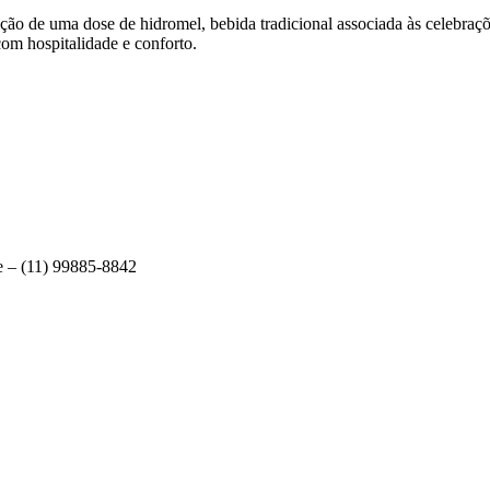
tação de uma dose de hidromel, bebida tradicional associada às celebraç
com hospitalidade e conforto.
e – (11) 99885-8842