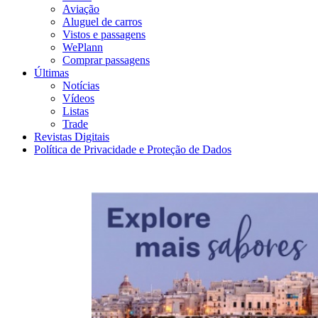
Aviação
Aluguel de carros
Vistos e passagens
WePlann
Comprar passagens
Últimas
Notícias
Vídeos
Listas
Trade
Revistas Digitais
Política de Privacidade e Proteção de Dados