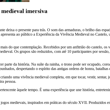
 medieval imersiva
nte deixa o presente para trás. O som das armaduras, o brilho das espad
 apresenta ao público a Experiência da Vivência Medieval no Castelo, u
mais do que contemplação. Recebidos por um anfitrião do castelo, os 
 medieval. Os grupos são reduzidos, com até 10 participantes por sessão
zer parte da história. Na suíte da rainha, o trono pode ser ocupado, co
unhados, despertando o espírito das antigas ordens de honra, batalhas e
riando uma vivência medieval completa, em que tocar, vestir, sentar, jo
ira pessoa.
 pertencente àquele tempo. É uma experiência que une história, entrete
jogos medievais, inspirados em práticas do século XVII. Produzidos em 