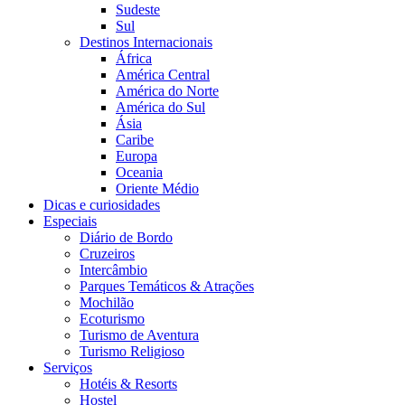
Sudeste
Sul
Destinos Internacionais
África
América Central
América do Norte
América do Sul
Ásia
Caribe
Europa
Oceania
Oriente Médio
Dicas e curiosidades
Especiais
Diário de Bordo
Cruzeiros
Intercâmbio
Parques Temáticos & Atrações
Mochilão
Ecoturismo
Turismo de Aventura
Turismo Religioso
Serviços
Hotéis & Resorts
Hostel