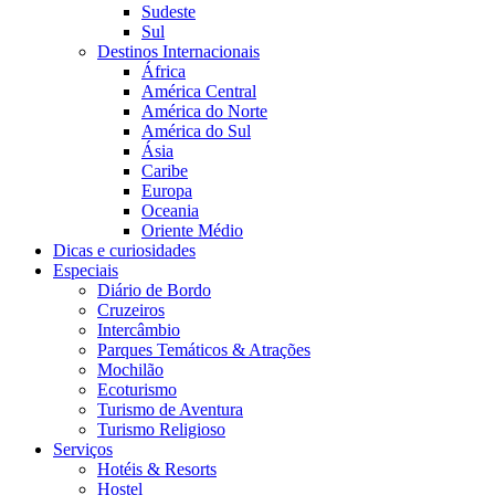
Sudeste
Sul
Destinos Internacionais
África
América Central
América do Norte
América do Sul
Ásia
Caribe
Europa
Oceania
Oriente Médio
Dicas e curiosidades
Especiais
Diário de Bordo
Cruzeiros
Intercâmbio
Parques Temáticos & Atrações
Mochilão
Ecoturismo
Turismo de Aventura
Turismo Religioso
Serviços
Hotéis & Resorts
Hostel