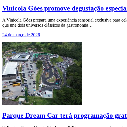
Vinícola Góes promove degustação especia
A Vinícola Góes prepara uma experiência sensorial exclusiva para cel
que une dois universos clássicos da gastronomia…
24 de março de 2026
Parque Dream Car terá programação grat