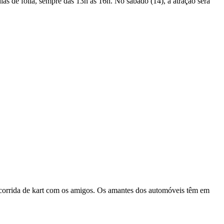
s de folia, sempre das 13h às 16h. No sábado (14), a atração será
ma corrida de kart com os amigos. Os amantes dos automóveis têm em