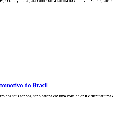
ial e gratuita para curtir com a família no Carnaval. Serão quatro dia
tomotivo do Brasil
carro dos seus sonhos, ser o carona em uma volta de drift e disputar u