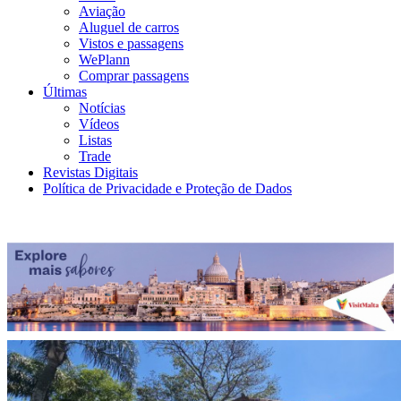
Aviação
Aluguel de carros
Vistos e passagens
WePlann
Comprar passagens
Últimas
Notícias
Vídeos
Listas
Trade
Revistas Digitais
Política de Privacidade e Proteção de Dados