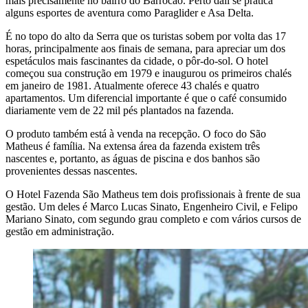
mais precisamente no bairro do Barrocão. Perto dali se pratica
alguns esportes de aventura como Paraglider e Asa Delta.
É no topo do alto da Serra que os turistas sobem por volta das 17
horas, principalmente aos finais de semana, para apreciar um dos
espetáculos mais fascinantes da cidade, o pôr-do-sol. O hotel
começou sua construção em 1979 e inaugurou os primeiros chalés
em janeiro de 1981. Atualmente oferece 43 chalés e quatro
apartamentos. Um diferencial importante é que o café consumido
diariamente vem de 22 mil pés plantados na fazenda.
O produto também está à venda na recepção. O foco do São
Matheus é família. Na extensa área da fazenda existem três
nascentes e, portanto, as águas de piscina e dos banhos são
provenientes dessas nascentes.
O Hotel Fazenda São Matheus tem dois profissionais à frente de sua
gestão. Um deles é Marco Lucas Sinato, Engenheiro Civil, e Felipo
Mariano Sinato, com segundo grau completo e com vários cursos de
gestão em administração.