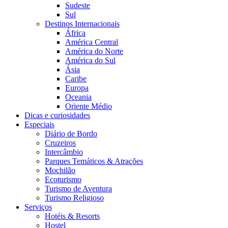
Sudeste
Sul
Destinos Internacionais
África
América Central
América do Norte
América do Sul
Ásia
Caribe
Europa
Oceania
Oriente Médio
Dicas e curiosidades
Especiais
Diário de Bordo
Cruzeiros
Intercâmbio
Parques Temáticos & Atrações
Mochilão
Ecoturismo
Turismo de Aventura
Turismo Religioso
Serviços
Hotéis & Resorts
Hostel