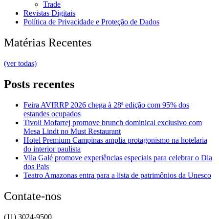
Trade
Revistas Digitais
Política de Privacidade e Proteção de Dados
Matérias Recentes
(ver todas)
Posts recentes
Feira AVIRRP 2026 chega à 28ª edição com 95% dos
estandes ocupados
Tivoli Mofarrej promove brunch dominical exclusivo com
Mesa Lindt no Must Restaurant
Hotel Premium Campinas amplia protagonismo na hotelaria
do interior paulista
Vila Galé promove experiências especiais para celebrar o Dia
dos Pais
Teatro Amazonas entra para a lista de patrimônios da Unesco
Contate-nos
(11) 3024-9500