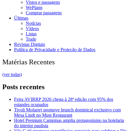
Vistos e passagens
WePlann
Comprar passagens
Últimas
Notícias
Vídeos
Listas
Trade
Revistas Digitais
Política de Privacidade e Proteção de Dados
Matérias Recentes
(ver todas)
Posts recentes
Feira AVIRRP 2026 chega à 28ª edição com 95% dos
estandes ocupados
Tivoli Mofarrej promove brunch dominical exclusivo com
Mesa Lindt no Must Restaurant
Hotel Premium Campinas amplia protagonismo na hotelaria
do interior paulista
Vila Galé promove experiências especiais para celebrar o Dia