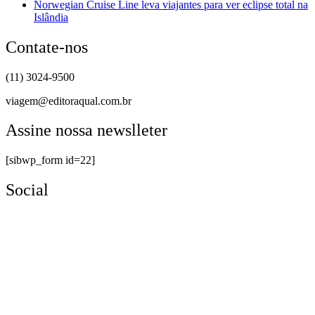
Norwegian Cruise Line leva viajantes para ver eclipse total na
Islândia
Contate-nos
(11) 3024-9500
viagem@editoraqual.com.br
Assine nossa newslleter
[sibwp_form id=22]
Social