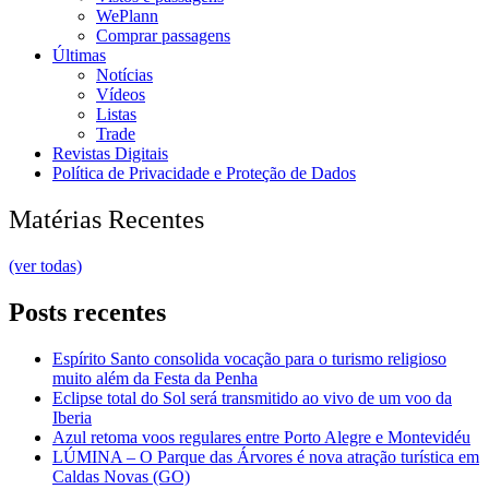
WePlann
Comprar passagens
Últimas
Notícias
Vídeos
Listas
Trade
Revistas Digitais
Política de Privacidade e Proteção de Dados
Matérias Recentes
(ver todas)
Posts recentes
Espírito Santo consolida vocação para o turismo religioso
muito além da Festa da Penha
Eclipse total do Sol será transmitido ao vivo de um voo da
Iberia
Azul retoma voos regulares entre Porto Alegre e Montevidéu
LÚMINA – O Parque das Árvores é nova atração turística em
Caldas Novas (GO)