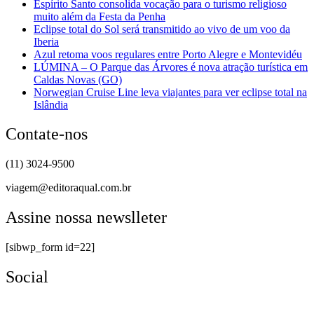
Espírito Santo consolida vocação para o turismo religioso
muito além da Festa da Penha
Eclipse total do Sol será transmitido ao vivo de um voo da
Iberia
Azul retoma voos regulares entre Porto Alegre e Montevidéu
LÚMINA – O Parque das Árvores é nova atração turística em
Caldas Novas (GO)
Norwegian Cruise Line leva viajantes para ver eclipse total na
Islândia
Contate-nos
(11) 3024-9500
viagem@editoraqual.com.br
Assine nossa newslleter
[sibwp_form id=22]
Social