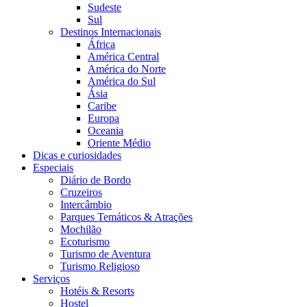
Sudeste
Sul
Destinos Internacionais
África
América Central
América do Norte
América do Sul
Ásia
Caribe
Europa
Oceania
Oriente Médio
Dicas e curiosidades
Especiais
Diário de Bordo
Cruzeiros
Intercâmbio
Parques Temáticos & Atrações
Mochilão
Ecoturismo
Turismo de Aventura
Turismo Religioso
Serviços
Hotéis & Resorts
Hostel