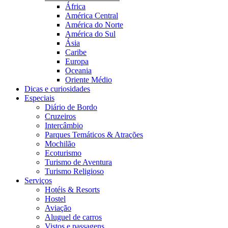
África
América Central
América do Norte
América do Sul
Ásia
Caribe
Europa
Oceania
Oriente Médio
Dicas e curiosidades
Especiais
Diário de Bordo
Cruzeiros
Intercâmbio
Parques Temáticos & Atrações
Mochilão
Ecoturismo
Turismo de Aventura
Turismo Religioso
Serviços
Hotéis & Resorts
Hostel
Aviação
Aluguel de carros
Vistos e passagens