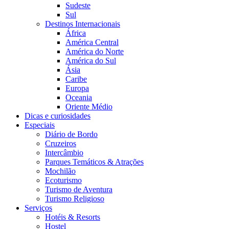
Sudeste
Sul
Destinos Internacionais
África
América Central
América do Norte
América do Sul
Ásia
Caribe
Europa
Oceania
Oriente Médio
Dicas e curiosidades
Especiais
Diário de Bordo
Cruzeiros
Intercâmbio
Parques Temáticos & Atrações
Mochilão
Ecoturismo
Turismo de Aventura
Turismo Religioso
Serviços
Hotéis & Resorts
Hostel