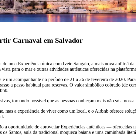
rtir Carnaval em Salvador
erva de uma Experiência única com Ivete Sangalo, a mais nova anfitriã d
com vista para o mar e outras atividades autênticas oferecidas na platafor
 e um acompanhante no período de 21 a 26 de fevereiro de 2020. Para c
o passo a passo habitual para reservas. O valor simbólico cobrado (de c
rbnb.
lusivas, tornando possível que as pessoas conheçam mais não só a noss
 mas a experiência de viver como um local, e o Airbnb oferece soluçõe
ul.
 a oportunidade de aproveitar Experiências autênticas — oferecidas n
 os Santos, aula da tradicional moqueca baiana e uma caminhada literár