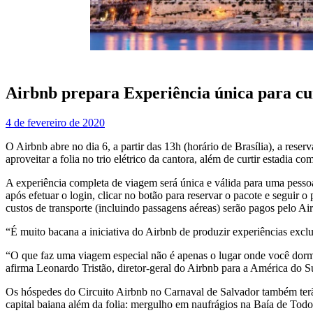
Airbnb prepara Experiência única para cu
4 de fevereiro de 2020
O Airbnb abre no dia 6, a partir das 13h (horário de Brasília), a res
aproveitar a folia no trio elétrico da cantora, além de curtir estadia 
A experiência completa de viagem será única e válida para uma pessoa
após efetuar o login, clicar no botão para reservar o pacote e seguir 
custos de transporte (incluindo passagens aéreas) serão pagos pelo Ai
“É muito bacana a iniciativa do Airbnb de produzir experiências exc
“O que faz uma viagem especial não é apenas o lugar onde você dorme,
afirma Leonardo Tristão, diretor-geral do Airbnb para a América do S
Os hóspedes do Circuito Airbnb no Carnaval de Salvador também terão
capital baiana além da folia: mergulho em naufrágios na Baía de Todos