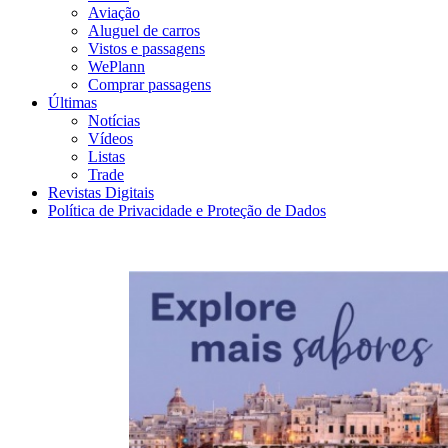
Aviação
Aluguel de carros
Vistos e passagens
WePlann
Comprar passagens
Últimas
Notícias
Vídeos
Listas
Trade
Revistas Digitais
Política de Privacidade e Proteção de Dados