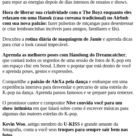
para repor as energias depois de dias intensos de ensaios e shows.
Hora de liberar sua criatividade com o The Boyz
enquanto eles
relaxam em uma Hanok (casa coreana tradicional) no Airbnb
com sua nova paixão:
fazer pulseiras de miçangas para desestressar
(e criar lembrancinhas incríveis para amigos, familiares e fãs).
Descubra a
rotina diária de maquiagem de Jamie
e aprenda dicas
para criar o look casual impecável.
Aprenda as melhores poses com Handong do Dreamcatcher
,
que contará todos os segredos de uma sessão de fotos de K-pop em
um espaço chic em Seoul. Libere o popstar que está dentro de você
e aprenda poses, gestos e expressões.
Compartilhe a
paixão de AleXa pela dança
e embarque em uma
experiência imersiva para desvendar o percurso de uma estrela do
K-pop na dança. Aprenda passos famosos e se prepare para remexer.
O promissor cantor e compositor
Nive convida você para um
show intimista
em que falará sobre como é escrever músicas para
algumas das maiores estrelas do K-pop.
Kevin Woo
, antigo membro do
U-KISS
e grande amante da
fotografia, conta a você seus
truques para sempre sair bem nas
fotos.