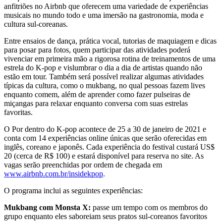
anfitriões no Airbnb que oferecem uma variedade de experiências
musicais no mundo todo e uma imersão na gastronomia, moda e
cultura sul-coreanas.
Entre ensaios de dança, prática vocal, tutorias de maquiagem e dicas
para posar para fotos, quem participar das atividades poderá
vivenciar em primeira mão a rigorosa rotina de treinamentos de uma
estrela do K-pop e vislumbrar o dia a dia de artistas quando não
estão em tour. Também será possível realizar algumas atividades
típicas da cultura, como o mukbang, no qual pessoas fazem lives
enquanto comem, além de aprender como fazer pulseiras de
miçangas para relaxar enquanto conversa com suas estrelas
favoritas.
O Por dentro do K-pop acontece de 25 a 30 de janeiro de 2021 e
conta com 14 experiências online únicas que serão oferecidas em
inglês, coreano e japonês. Cada experiência do festival custará US$
20 (cerca de R$ 100) e estará disponível para reserva no site. As
vagas serão preenchidas por ordem de chegada em
www.airbnb.com.br/insidekpop
.
O programa inclui as seguintes experiências:
Mukbang com Monsta X:
passe um tempo com os membros do
grupo enquanto eles saboreiam seus pratos sul-coreanos favoritos