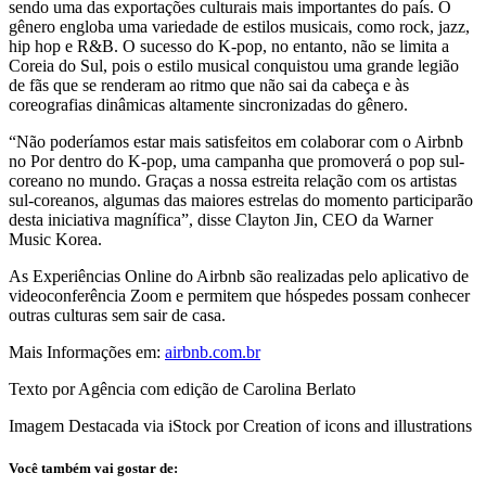
sendo uma das exportações culturais mais importantes do país. O
gênero engloba uma variedade de estilos musicais, como rock, jazz,
hip hop e R&B. O sucesso do K-pop, no entanto, não se limita a
Coreia do Sul, pois o estilo musical conquistou uma grande legião
de fãs que se renderam ao ritmo que não sai da cabeça e às
coreografias dinâmicas altamente sincronizadas do gênero.
“Não poderíamos estar mais satisfeitos em colaborar com o Airbnb
no Por dentro do K-pop, uma campanha que promoverá o pop sul-
coreano no mundo. Graças a nossa estreita relação com os artistas
sul-coreanos, algumas das maiores estrelas do momento participarão
desta iniciativa magnífica”, disse Clayton Jin, CEO da Warner
Music Korea.
As Experiências Online do Airbnb são realizadas pelo aplicativo de
videoconferência Zoom e permitem que hóspedes possam conhecer
outras culturas sem sair de casa.
Mais Informações em:
airbnb.com.br
Texto por Agência com edição de Carolina Berlato
Imagem Destacada via iStock por Creation of icons and illustrations
Você também vai gostar de: