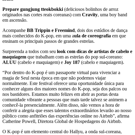
Prepare gungjung tteokbokki
(deliciosos bolinhos de arroz
originados nas cortes reais coreanas) com
Cravity
, uma boy band
em ascensão.
Acompanhe
BB Trippin e Freemind
, dois dos estúdios de dança
mais conhecidos do K-pop, em uma a
ula de coreografia
em que
ensinam os principais passos de grandes estrelas.
Surpreenda a todos com seu
look com dicas de artistas de cabelo e
maquiagem
que trabalham com as estrelas do pop sul-coreano:
ALUU
(cabelo e maquiagem) e
Joy 187
(cabelo e maquiagem).
“Por dentro do K-pop é um passaporte virtual para vivenciar a
magia de Seul nesta época em que não podemos viajar
normalmente. Este festival oferece uma oportunidade única para
conhecer alguns dos maiores nomes do K-pop, seja dos palcos ou
nos bastidores. Estamos muito felizes em abrir as portas desta
comunidade vibrante a pessoas que mais tarde talvez se animem a
conhecê-la presencialmente. Além disso, não vemos a hora de
conferir a alegria que esses talentos extraordinários levarão ao nosso
público como anfitriões das experiências online no Airbnb”, afirma
Catherine Powell, Diretora Global de Hospedagens do Airbnb.
O K-pop é um elemento central do Hallyu, a onda sul-coreana,