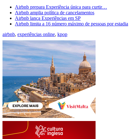
Airbnb prepara Experiência única para curtir…
Airbnb amplia política de cancelamentos
Airbnb lança Experiências em SP
Airbnb limita a 16 número máximo de pessoas por estadia
airbnb
,
experiências online
,
kpop