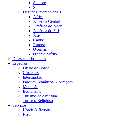
Sudeste
Sul
Destinos Internacionais
África
América Central
América do Norte
América do Sul
Ásia
Caribe
Europa
Oceania
Oriente Médio
Dicas e curiosidades
Especiais
Diário de Bordo
Cruzeiros
Intercâmbio
Parques Temáticos & Atrações
Mochilão
Ecoturismo
Turismo de Aventura
Turismo Religioso
Serviços
Hotéis & Resorts
Hostel