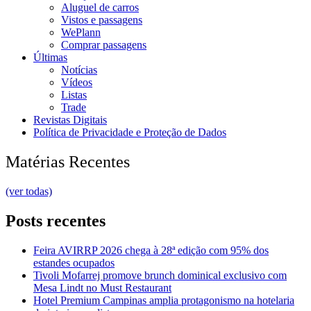
Aluguel de carros
Vistos e passagens
WePlann
Comprar passagens
Últimas
Notícias
Vídeos
Listas
Trade
Revistas Digitais
Política de Privacidade e Proteção de Dados
Matérias Recentes
(ver todas)
Posts recentes
Feira AVIRRP 2026 chega à 28ª edição com 95% dos
estandes ocupados
Tivoli Mofarrej promove brunch dominical exclusivo com
Mesa Lindt no Must Restaurant
Hotel Premium Campinas amplia protagonismo na hotelaria