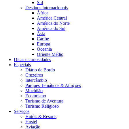
Sul
Destinos Internacionais
África
América Central
América do Norte
América do Sul
Ásia
Caribe
Europa
Oceania
Oriente Médio
Dicas e curiosidades
Especiais
Diário de Bordo
Cruzeiros
Intercâmbio
Parques Temáticos & Atrações
Mochilão
Ecoturismo
Turismo de Aventura
Turismo Religioso
Serviços
Hotéis & Resorts
Hostel
Aviação