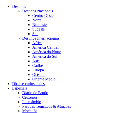
Destinos
Destinos Nacionais
Centro-Oeste
Norte
Nordeste
Sudeste
Sul
Destinos Internacionais
África
América Central
América do Norte
América do Sul
Ásia
Caribe
Europa
Oceania
Oriente Médio
Dicas e curiosidades
Especiais
Diário de Bordo
Cruzeiros
Intercâmbio
Parques Temáticos & Atrações
Mochilão