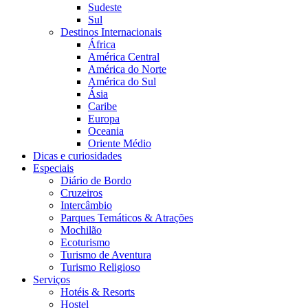
Sudeste
Sul
Destinos Internacionais
África
América Central
América do Norte
América do Sul
Ásia
Caribe
Europa
Oceania
Oriente Médio
Dicas e curiosidades
Especiais
Diário de Bordo
Cruzeiros
Intercâmbio
Parques Temáticos & Atrações
Mochilão
Ecoturismo
Turismo de Aventura
Turismo Religioso
Serviços
Hotéis & Resorts
Hostel