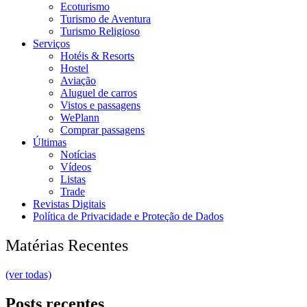
Ecoturismo
Turismo de Aventura
Turismo Religioso
Serviços
Hotéis & Resorts
Hostel
Aviação
Aluguel de carros
Vistos e passagens
WePlann
Comprar passagens
Últimas
Notícias
Vídeos
Listas
Trade
Revistas Digitais
Política de Privacidade e Proteção de Dados
Matérias Recentes
(ver todas)
Posts recentes