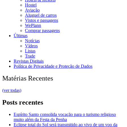
Hostel
Aviação
Aluguel de carros
Vistos e passagens
WePlann
Comprar passagens
Últimas
Notícias
Vídeos
Listas
Trade
Revistas Digitais
Política de Privacidade e Proteção de Dados
Matérias Recentes
(ver todas)
Posts recentes
Espírito Santo consolida vocação para o turismo religioso
muito além da Festa da Penha
Eclipse total do Sol será transmitido ao vivo de um voo da