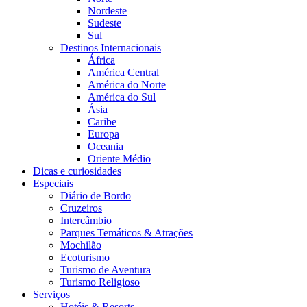
Nordeste
Sudeste
Sul
Destinos Internacionais
África
América Central
América do Norte
América do Sul
Ásia
Caribe
Europa
Oceania
Oriente Médio
Dicas e curiosidades
Especiais
Diário de Bordo
Cruzeiros
Intercâmbio
Parques Temáticos & Atrações
Mochilão
Ecoturismo
Turismo de Aventura
Turismo Religioso
Serviços
Hotéis & Resorts