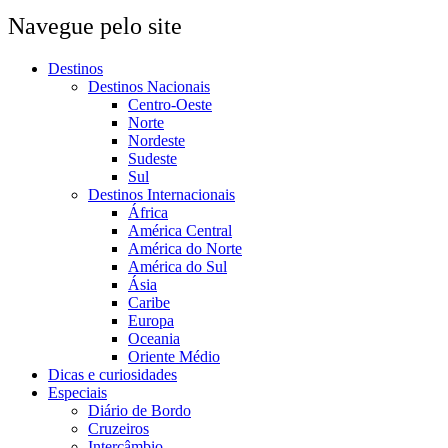
Navegue pelo site
Destinos
Destinos Nacionais
Centro-Oeste
Norte
Nordeste
Sudeste
Sul
Destinos Internacionais
África
América Central
América do Norte
América do Sul
Ásia
Caribe
Europa
Oceania
Oriente Médio
Dicas e curiosidades
Especiais
Diário de Bordo
Cruzeiros
Intercâmbio