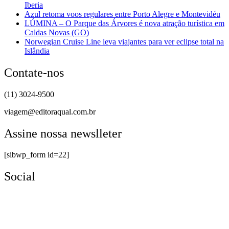
Iberia
Azul retoma voos regulares entre Porto Alegre e Montevidéu
LÚMINA – O Parque das Árvores é nova atração turística em
Caldas Novas (GO)
Norwegian Cruise Line leva viajantes para ver eclipse total na
Islândia
Contate-nos
(11) 3024-9500
viagem@editoraqual.com.br
Assine nossa newslleter
[sibwp_form id=22]
Social