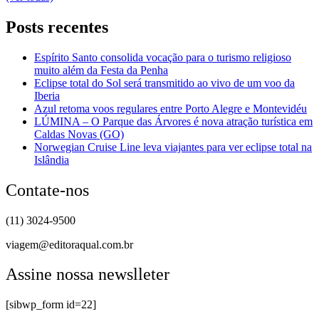
Posts recentes
Espírito Santo consolida vocação para o turismo religioso
muito além da Festa da Penha
Eclipse total do Sol será transmitido ao vivo de um voo da
Iberia
Azul retoma voos regulares entre Porto Alegre e Montevidéu
LÚMINA – O Parque das Árvores é nova atração turística em
Caldas Novas (GO)
Norwegian Cruise Line leva viajantes para ver eclipse total na
Islândia
Contate-nos
(11) 3024-9500
viagem@editoraqual.com.br
Assine nossa newslleter
[sibwp_form id=22]