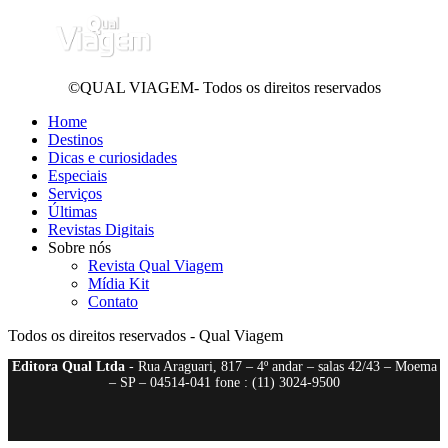
©QUAL VIAGEM- Todos os direitos reservados
Home
Destinos
Dicas e curiosidades
Especiais
Serviços
Últimas
Revistas Digitais
Sobre nós
Revista Qual Viagem
Mídia Kit
Contato
Todos os direitos reservados - Qual Viagem
Editora Qual Ltda
- Rua Araguari, 817 – 4º andar – salas 42/43 – Moema
– SP – 04514-041 fone : (11) 3024-9500