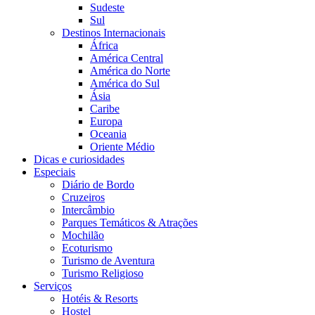
Sudeste
Sul
Destinos Internacionais
África
América Central
América do Norte
América do Sul
Ásia
Caribe
Europa
Oceania
Oriente Médio
Dicas e curiosidades
Especiais
Diário de Bordo
Cruzeiros
Intercâmbio
Parques Temáticos & Atrações
Mochilão
Ecoturismo
Turismo de Aventura
Turismo Religioso
Serviços
Hotéis & Resorts
Hostel