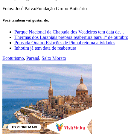
Fotos: José Paiva/Fundação Grupo Boticário
Você também vai gostar de:
Parque Nacional da Chapada dos Veadeiros tem data de…
Thermas dos Laranjais prepara reabertura para 1º de outubro
Pousada Quatro Estações de Pinhal retoma atividades
Inhotim já tem data de reabertura
Ecoturismo
,
Paraná
,
Salto Morato