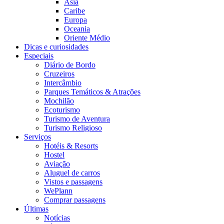
Ásia
Caribe
Europa
Oceania
Oriente Médio
Dicas e curiosidades
Especiais
Diário de Bordo
Cruzeiros
Intercâmbio
Parques Temáticos & Atrações
Mochilão
Ecoturismo
Turismo de Aventura
Turismo Religioso
Serviços
Hotéis & Resorts
Hostel
Aviação
Aluguel de carros
Vistos e passagens
WePlann
Comprar passagens
Últimas
Notícias