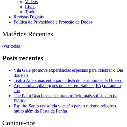
Vídeos
Listas
Trade
Revistas Digitais
Política de Privacidade e Proteção de Dados
Matérias Recentes
(ver todas)
Posts recentes
Vila Galé promove experiências especiais para celebrar o Dia
dos Pais
Teatro Amazonas entra para a lista de patrimônios da Unesco
Aqualand amplia opções de lazer em Salinas (PA) durante o
ano
The Palm Beaches: descubra o refúgio mais sofisticado da
Flórida
Espírito Santo consolida vocação para o turismo religioso
muito além da Festa da Penha
Contate-nos