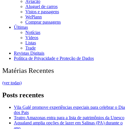
Aviação
Aluguel de carros
Vistos e passagens
WePlann
Comprar passagens
Últimas
Notícias
Vídeos
Listas
Trade
Revistas Digitais
Política de Privacidade e Proteção de Dados
Matérias Recentes
(ver todas)
Posts recentes
Vila Galé promove experiências especiais para celebrar o Dia
dos Pais
Teatro Amazonas entra para a lista de patrimônios da Unesco
Aqualand amplia opções de lazer em Salinas (PA) durante o
ano