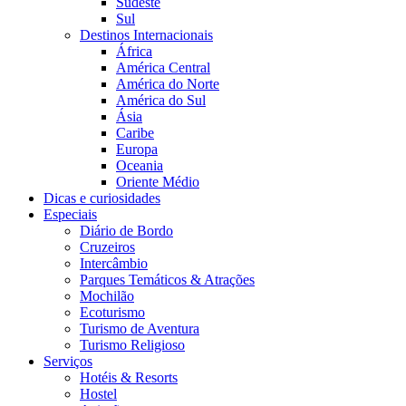
Sudeste
Sul
Destinos Internacionais
África
América Central
América do Norte
América do Sul
Ásia
Caribe
Europa
Oceania
Oriente Médio
Dicas e curiosidades
Especiais
Diário de Bordo
Cruzeiros
Intercâmbio
Parques Temáticos & Atrações
Mochilão
Ecoturismo
Turismo de Aventura
Turismo Religioso
Serviços
Hotéis & Resorts
Hostel