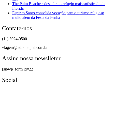
The Palm Beaches: descubra o refúgio mais sofisticado da
Flórida
Espírito Santo consolida vocação para o turismo religioso
muito além da Festa da Penha
Contate-nos
(11) 3024-9500
viagem@editoraqual.com.br
Assine nossa newslleter
[sibwp_form id=22]
Social