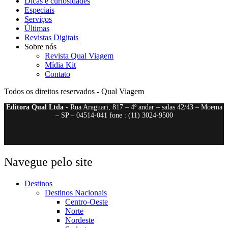
Dicas e curiosidades
Especiais
Serviços
Últimas
Revistas Digitais
Sobre nós
Revista Qual Viagem
Mídia Kit
Contato
Todos os direitos reservados - Qual Viagem
Editora Qual Ltda
- Rua Araguari, 817 – 4º andar – salas 42/43 – Moema
– SP – 04514-041 fone : (11) 3024-9500
Navegue pelo site
Destinos
Destinos Nacionais
Centro-Oeste
Norte
Nordeste