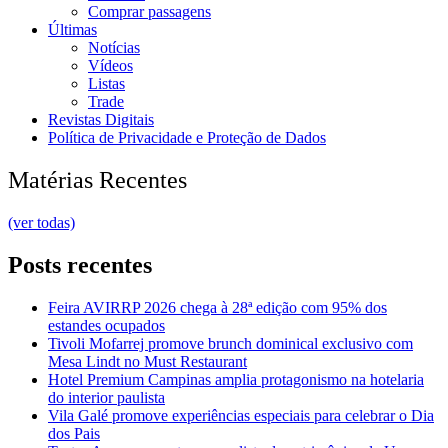
Comprar passagens
Últimas
Notícias
Vídeos
Listas
Trade
Revistas Digitais
Política de Privacidade e Proteção de Dados
Matérias Recentes
(ver todas)
Posts recentes
Feira AVIRRP 2026 chega à 28ª edição com 95% dos
estandes ocupados
Tivoli Mofarrej promove brunch dominical exclusivo com
Mesa Lindt no Must Restaurant
Hotel Premium Campinas amplia protagonismo na hotelaria
do interior paulista
Vila Galé promove experiências especiais para celebrar o Dia
dos Pais