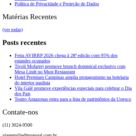
Política de Privacidade e Proteção de Dados
Matérias Recentes
(ver todas)
Posts recentes
Feira AVIRRP 2026 chega à 28ª edição com 95% dos
estandes ocupados
Tivoli Mofarrej promove brunch dominical exclusivo com
Mesa Lindt no Must Restaurant
Hotel Premium Campinas amplia protagonismo na hotelaria
do interior paulista
Vila Galé promove experiências especiais para celebrar o Dia
dos Pais
Teatro Amazonas entra para a lista de patrimônios da Unesco
Contate-nos
(11) 3024-9500
viagem@editoraqual.com.br