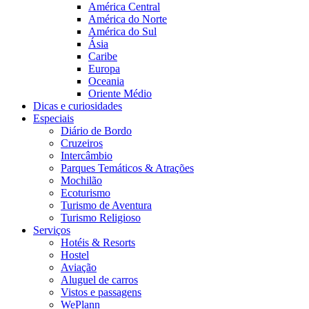
América Central
América do Norte
América do Sul
Ásia
Caribe
Europa
Oceania
Oriente Médio
Dicas e curiosidades
Especiais
Diário de Bordo
Cruzeiros
Intercâmbio
Parques Temáticos & Atrações
Mochilão
Ecoturismo
Turismo de Aventura
Turismo Religioso
Serviços
Hotéis & Resorts
Hostel
Aviação
Aluguel de carros
Vistos e passagens
WePlann