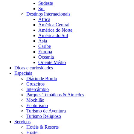
Sudeste
Sul
Destinos Internacionais
África
América Central
América do Norte
América do Sul
Ásia
Caribe
Europa
Oceania
Oriente Médio
Dicas e curiosidades
Especiais
Diário de Bordo
Cruzeiros
Intercâmbio
Parques Temáticos & Atrações
Mochilão
Ecoturismo
Turismo de Aventura
Turismo Religioso
Serviços
Hotéis & Resorts
Hostel