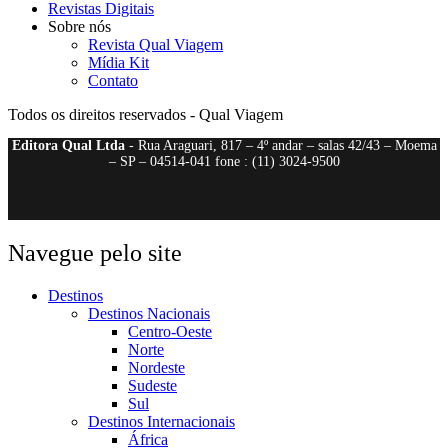
Revistas Digitais
Sobre nós
Revista Qual Viagem
Mídia Kit
Contato
Todos os direitos reservados - Qual Viagem
Editora Qual Ltda
- Rua Araguari, 817 – 4º andar – salas 42/43 – Moema
– SP – 04514-041 fone : (11) 3024-9500
Navegue pelo site
Destinos
Destinos Nacionais
Centro-Oeste
Norte
Nordeste
Sudeste
Sul
Destinos Internacionais
África