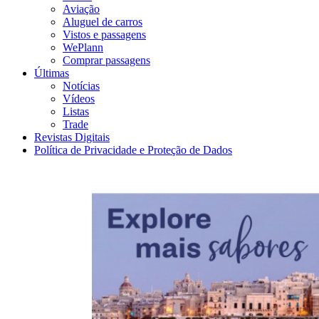
Aviação
Aluguel de carros
Vistos e passagens
WePlann
Comprar passagens
Últimas
Notícias
Vídeos
Listas
Trade
Revistas Digitais
Política de Privacidade e Proteção de Dados