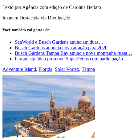
Texto por Agência com edição de Carolina Berlato
Imagem Destacada via Divulgação
Você também vai gostar de:
SeaWorld e Busch Gardens anunciam duas…
Busch Gardens anuncia nova atração para 2020
Busch Gardens Tampa Bay anuncia nova montanha-russa…
Parque aquático promove SuperFérias com participação…
Adventure Island
,
Florida
,
Solar Vortex
,
Tampa