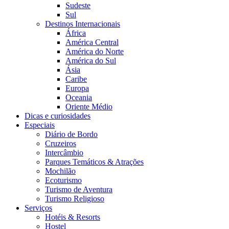
Sudeste
Sul
Destinos Internacionais
África
América Central
América do Norte
América do Sul
Ásia
Caribe
Europa
Oceania
Oriente Médio
Dicas e curiosidades
Especiais
Diário de Bordo
Cruzeiros
Intercâmbio
Parques Temáticos & Atrações
Mochilão
Ecoturismo
Turismo de Aventura
Turismo Religioso
Serviços
Hotéis & Resorts
Hostel