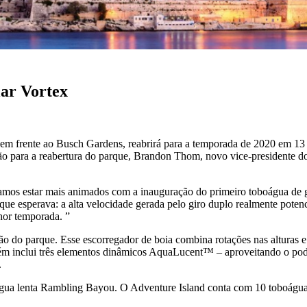
ar Vortex
 em frente ao Busch Gardens, reabrirá para a temporada de 2020 em 13 
o para a reabertura do parque, Brandon Thom, novo vice-presidente do 
mos estar mais animados com a inauguração do primeiro toboágua de gi
ue esperava: a alta velocidade gerada pelo giro duplo realmente potenci
hor temporada. ”
ção do parque. Esse escorregador de boia combina rotações nas alturas 
 inclui três elementos dinâmicos AquaLucent™ – aproveitando o poder 
.
 água lenta Rambling Bayou. O Adventure Island conta com 10 toboáguas