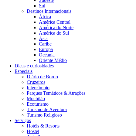
Sudeste
Sul
Destinos Internacionais
África
América Central
América do Norte
América do Sul
Ásia
Caribe
Europa
Oceania
Oriente Médio
Dicas e curiosidades
Especiais
Diário de Bordo
Cruzeiros
Intercâmbio
Parques Temáticos & Atrações
Mochilão
Ecoturismo
Turismo de Aventura
Turismo Religioso
Serviços
Hotéis & Resorts
Hostel