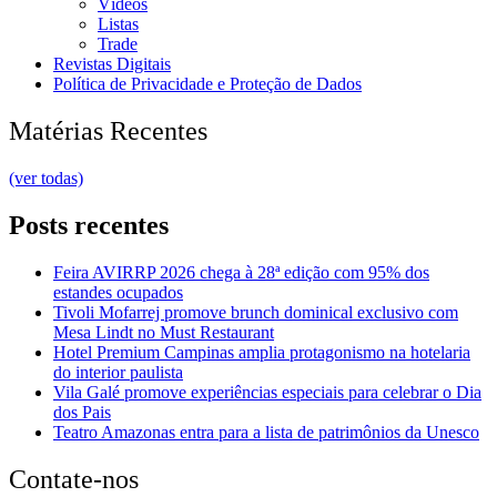
Vídeos
Listas
Trade
Revistas Digitais
Política de Privacidade e Proteção de Dados
Matérias Recentes
(ver todas)
Posts recentes
Feira AVIRRP 2026 chega à 28ª edição com 95% dos
estandes ocupados
Tivoli Mofarrej promove brunch dominical exclusivo com
Mesa Lindt no Must Restaurant
Hotel Premium Campinas amplia protagonismo na hotelaria
do interior paulista
Vila Galé promove experiências especiais para celebrar o Dia
dos Pais
Teatro Amazonas entra para a lista de patrimônios da Unesco
Contate-nos