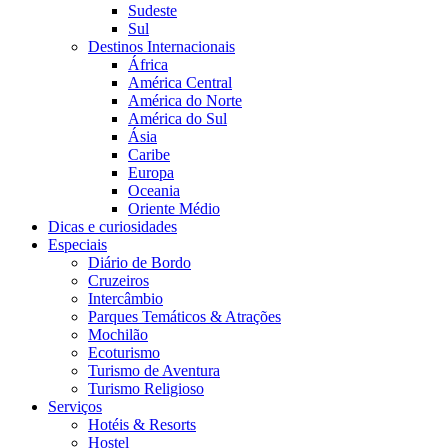
Sudeste
Sul
Destinos Internacionais
África
América Central
América do Norte
América do Sul
Ásia
Caribe
Europa
Oceania
Oriente Médio
Dicas e curiosidades
Especiais
Diário de Bordo
Cruzeiros
Intercâmbio
Parques Temáticos & Atrações
Mochilão
Ecoturismo
Turismo de Aventura
Turismo Religioso
Serviços
Hotéis & Resorts
Hostel