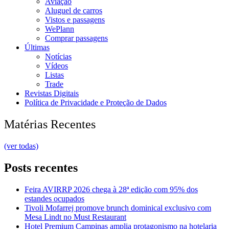
Aviação
Aluguel de carros
Vistos e passagens
WePlann
Comprar passagens
Últimas
Notícias
Vídeos
Listas
Trade
Revistas Digitais
Política de Privacidade e Proteção de Dados
Matérias Recentes
(ver todas)
Posts recentes
Feira AVIRRP 2026 chega à 28ª edição com 95% dos
estandes ocupados
Tivoli Mofarrej promove brunch dominical exclusivo com
Mesa Lindt no Must Restaurant
Hotel Premium Campinas amplia protagonismo na hotelaria