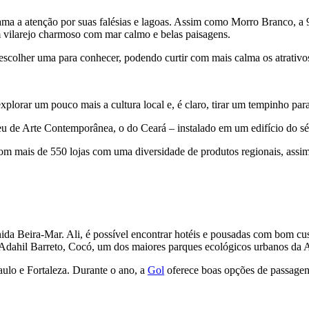
ama a atenção por suas falésias e lagoas. Assim como Morro Branco, a 
m vilarejo charmoso com mar calmo e belas paisagens.
escolher uma para conhecer, podendo curtir com mais calma os atrativos
explorar um pouco mais a cultura local e, é claro, tirar um tempinho par
 de Arte Contemporânea, o do Ceará – instalado em um edifício do sécu
com mais de 550 lojas com uma diversidade de produtos regionais, assi
da Beira-Mar. Ali, é possível encontrar hotéis e pousadas com bom cust
e Adahil Barreto, Cocó, um dos maiores parques ecológicos urbanos da 
aulo e Fortaleza. Durante o ano, a
Gol
oferece boas opções de passagen