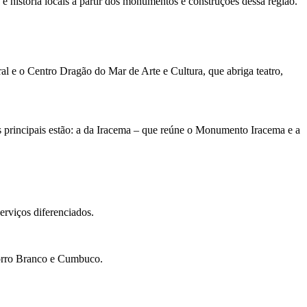
a e história locais a partir dos monumentos e construções dessa região.
al e o Centro Dragão do Mar de Arte e Cultura, que abriga teatro,
as principais estão: a da Iracema – que reúne o Monumento Iracema e a
erviços diferenciados.
Morro Branco e Cumbuco.