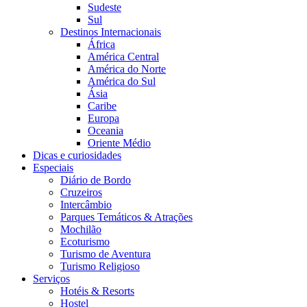
Sudeste
Sul
Destinos Internacionais
África
América Central
América do Norte
América do Sul
Ásia
Caribe
Europa
Oceania
Oriente Médio
Dicas e curiosidades
Especiais
Diário de Bordo
Cruzeiros
Intercâmbio
Parques Temáticos & Atrações
Mochilão
Ecoturismo
Turismo de Aventura
Turismo Religioso
Serviços
Hotéis & Resorts
Hostel