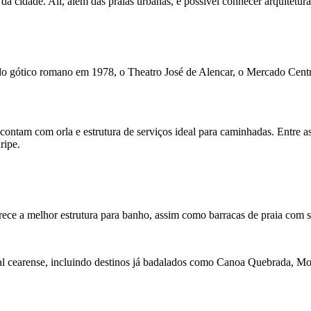
 da cidade. Ali, além das praias urbanas, é possível conhecer arquitetur
tilo gótico romano em 1978, o Theatro José de Alencar, o Mercado Centr
 contam com orla e estrutura de serviços ideal para caminhadas. Entre 
ripe.
rece a melhor estrutura para banho, assim como barracas de praia com s
ital cearense, incluindo destinos já badalados como Canoa Quebrada, 