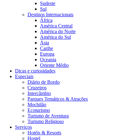
Sudeste
Sul
Destinos Internacionais
África
América Central
América do Norte
América do Sul
Ásia
Caribe
Europa
Oceania
Oriente Médio
Dicas e curiosidades
Especiais
Diário de Bordo
Cruzeiros
Intercâmbio
Parques Temáticos & Atrações
Mochilão
Ecoturismo
Turismo de Aventura
Turismo Religioso
Serviços
Hotéis & Resorts
Hostel