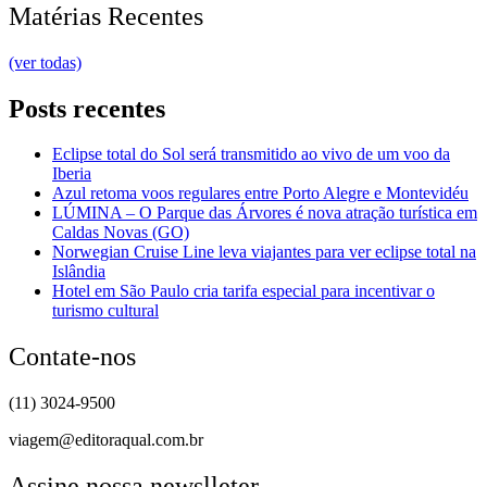
Matérias Recentes
(ver todas)
Posts recentes
Eclipse total do Sol será transmitido ao vivo de um voo da
Iberia
Azul retoma voos regulares entre Porto Alegre e Montevidéu
LÚMINA – O Parque das Árvores é nova atração turística em
Caldas Novas (GO)
Norwegian Cruise Line leva viajantes para ver eclipse total na
Islândia
Hotel em São Paulo cria tarifa especial para incentivar o
turismo cultural
Contate-nos
(11) 3024-9500
viagem@editoraqual.com.br
Assine nossa newslleter