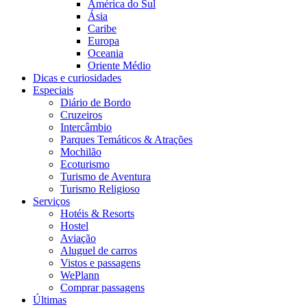
América do Sul
Ásia
Caribe
Europa
Oceania
Oriente Médio
Dicas e curiosidades
Especiais
Diário de Bordo
Cruzeiros
Intercâmbio
Parques Temáticos & Atrações
Mochilão
Ecoturismo
Turismo de Aventura
Turismo Religioso
Serviços
Hotéis & Resorts
Hostel
Aviação
Aluguel de carros
Vistos e passagens
WePlann
Comprar passagens
Últimas