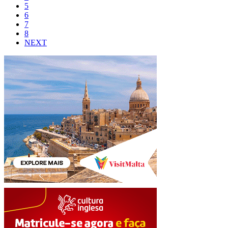
5
6
7
8
NEXT