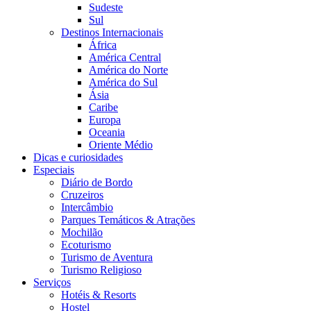
Sudeste
Sul
Destinos Internacionais
África
América Central
América do Norte
América do Sul
Ásia
Caribe
Europa
Oceania
Oriente Médio
Dicas e curiosidades
Especiais
Diário de Bordo
Cruzeiros
Intercâmbio
Parques Temáticos & Atrações
Mochilão
Ecoturismo
Turismo de Aventura
Turismo Religioso
Serviços
Hotéis & Resorts
Hostel