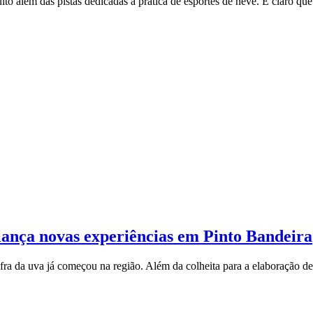
ito além das pistas dedicadas à prática de esportes de neve. É claro q
lança novas experiências em Pinto Bandeira
ra da uva já começou na região. Além da colheita para a elaboração d