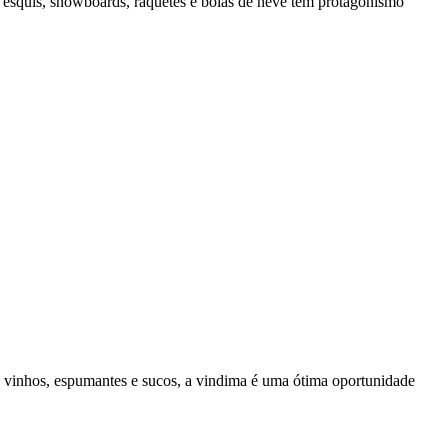
ue esquis, snowboards, raquetes e boias de neve têm protagonismo
e vinhos, espumantes e sucos, a vindima é uma ótima oportunidade