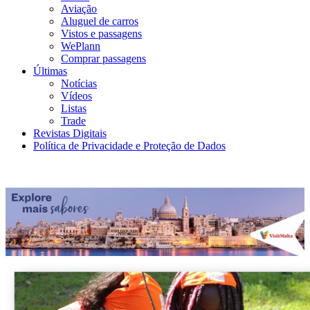
Aviação
Aluguel de carros
Vistos e passagens
WePlann
Comprar passagens
Últimas
Notícias
Vídeos
Listas
Trade
Revistas Digitais
Política de Privacidade e Proteção de Dados