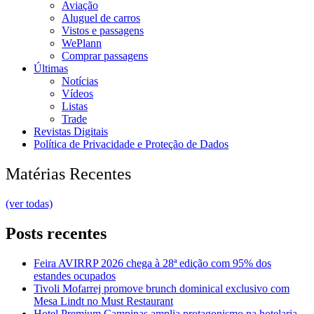
Aviação
Aluguel de carros
Vistos e passagens
WePlann
Comprar passagens
Últimas
Notícias
Vídeos
Listas
Trade
Revistas Digitais
Política de Privacidade e Proteção de Dados
Matérias Recentes
(ver todas)
Posts recentes
Feira AVIRRP 2026 chega à 28ª edição com 95% dos
estandes ocupados
Tivoli Mofarrej promove brunch dominical exclusivo com
Mesa Lindt no Must Restaurant
Hotel Premium Campinas amplia protagonismo na hotelaria