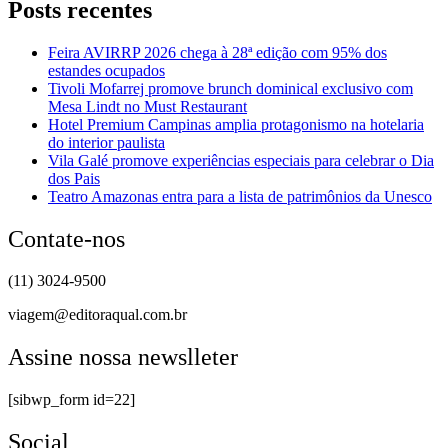
Posts recentes
Feira AVIRRP 2026 chega à 28ª edição com 95% dos
estandes ocupados
Tivoli Mofarrej promove brunch dominical exclusivo com
Mesa Lindt no Must Restaurant
Hotel Premium Campinas amplia protagonismo na hotelaria
do interior paulista
Vila Galé promove experiências especiais para celebrar o Dia
dos Pais
Teatro Amazonas entra para a lista de patrimônios da Unesco
Contate-nos
(11) 3024-9500
viagem@editoraqual.com.br
Assine nossa newslleter
[sibwp_form id=22]
Social