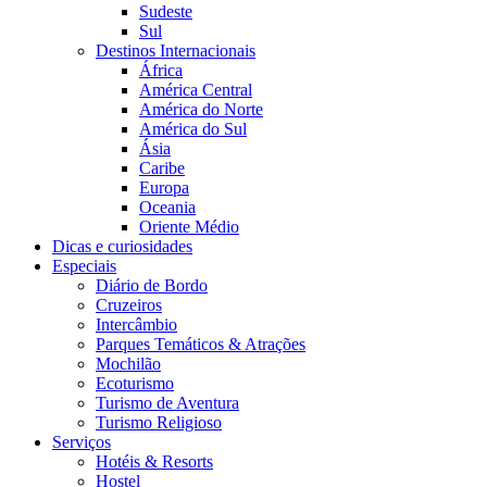
Sudeste
Sul
Destinos Internacionais
África
América Central
América do Norte
América do Sul
Ásia
Caribe
Europa
Oceania
Oriente Médio
Dicas e curiosidades
Especiais
Diário de Bordo
Cruzeiros
Intercâmbio
Parques Temáticos & Atrações
Mochilão
Ecoturismo
Turismo de Aventura
Turismo Religioso
Serviços
Hotéis & Resorts
Hostel