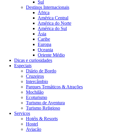
Sul
Destinos Internacionais
África
América Central
América do Norte
América do Sul
Ásia
Caribe
Europa
Oceania
Oriente Médio
Dicas e curiosidades
Especiais
Diário de Bordo
Cruzeiros
Intercâmbio
Parques Temáticos & Atrações
Mochilão
Ecoturismo
Turismo de Aventura
Turismo Religioso
Serviços
Hotéis & Resorts
Hostel
Aviação