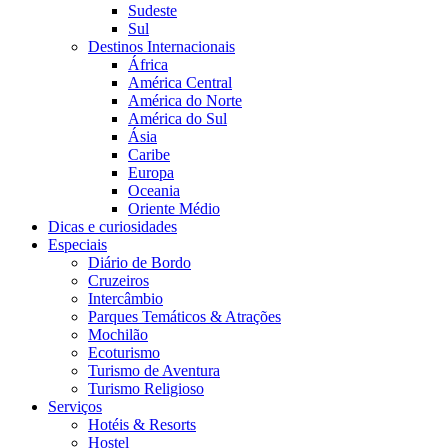
Sudeste
Sul
Destinos Internacionais
África
América Central
América do Norte
América do Sul
Ásia
Caribe
Europa
Oceania
Oriente Médio
Dicas e curiosidades
Especiais
Diário de Bordo
Cruzeiros
Intercâmbio
Parques Temáticos & Atrações
Mochilão
Ecoturismo
Turismo de Aventura
Turismo Religioso
Serviços
Hotéis & Resorts
Hostel