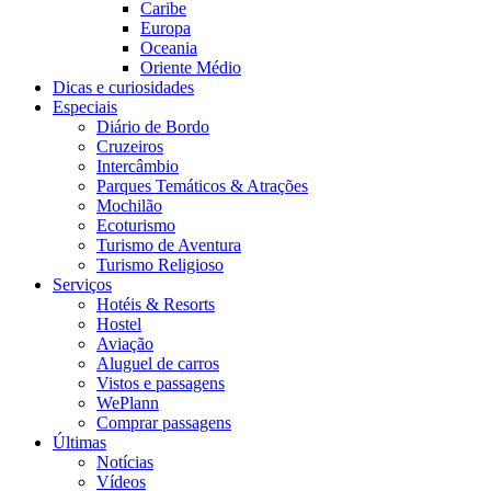
Caribe
Europa
Oceania
Oriente Médio
Dicas e curiosidades
Especiais
Diário de Bordo
Cruzeiros
Intercâmbio
Parques Temáticos & Atrações
Mochilão
Ecoturismo
Turismo de Aventura
Turismo Religioso
Serviços
Hotéis & Resorts
Hostel
Aviação
Aluguel de carros
Vistos e passagens
WePlann
Comprar passagens
Últimas
Notícias
Vídeos