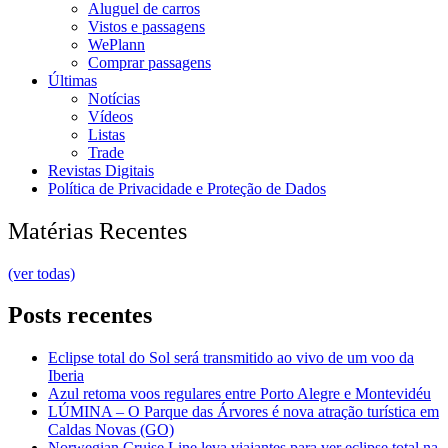
Aluguel de carros
Vistos e passagens
WePlann
Comprar passagens
Últimas
Notícias
Vídeos
Listas
Trade
Revistas Digitais
Política de Privacidade e Proteção de Dados
Matérias Recentes
(ver todas)
Posts recentes
Eclipse total do Sol será transmitido ao vivo de um voo da
Iberia
Azul retoma voos regulares entre Porto Alegre e Montevidéu
LÚMINA – O Parque das Árvores é nova atração turística em
Caldas Novas (GO)
Norwegian Cruise Line leva viajantes para ver eclipse total na