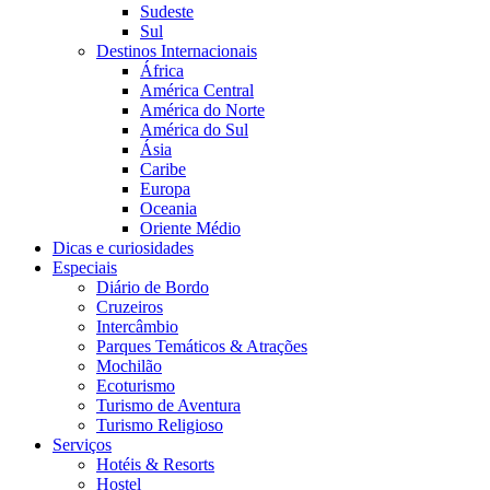
Sudeste
Sul
Destinos Internacionais
África
América Central
América do Norte
América do Sul
Ásia
Caribe
Europa
Oceania
Oriente Médio
Dicas e curiosidades
Especiais
Diário de Bordo
Cruzeiros
Intercâmbio
Parques Temáticos & Atrações
Mochilão
Ecoturismo
Turismo de Aventura
Turismo Religioso
Serviços
Hotéis & Resorts
Hostel