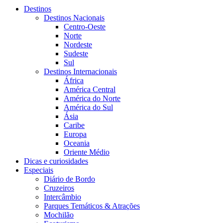
Destinos
Destinos Nacionais
Centro-Oeste
Norte
Nordeste
Sudeste
Sul
Destinos Internacionais
África
América Central
América do Norte
América do Sul
Ásia
Caribe
Europa
Oceania
Oriente Médio
Dicas e curiosidades
Especiais
Diário de Bordo
Cruzeiros
Intercâmbio
Parques Temáticos & Atrações
Mochilão