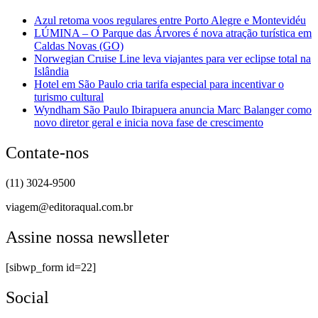
Azul retoma voos regulares entre Porto Alegre e Montevidéu
LÚMINA – O Parque das Árvores é nova atração turística em
Caldas Novas (GO)
Norwegian Cruise Line leva viajantes para ver eclipse total na
Islândia
Hotel em São Paulo cria tarifa especial para incentivar o
turismo cultural
Wyndham São Paulo Ibirapuera anuncia Marc Balanger como
novo diretor geral e inicia nova fase de crescimento
Contate-nos
(11) 3024-9500
viagem@editoraqual.com.br
Assine nossa newslleter
[sibwp_form id=22]
Social