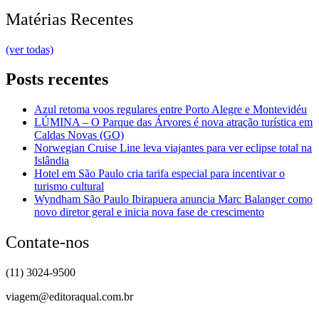
Matérias Recentes
(ver todas)
Posts recentes
Azul retoma voos regulares entre Porto Alegre e Montevidéu
LÚMINA – O Parque das Árvores é nova atração turística em
Caldas Novas (GO)
Norwegian Cruise Line leva viajantes para ver eclipse total na
Islândia
Hotel em São Paulo cria tarifa especial para incentivar o
turismo cultural
Wyndham São Paulo Ibirapuera anuncia Marc Balanger como
novo diretor geral e inicia nova fase de crescimento
Contate-nos
(11) 3024-9500
viagem@editoraqual.com.br