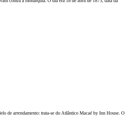
avam contra a monarquia. O dia era 18 de abril de 1873, data da
elo de arrendamento: trata-se do Atlântico Macaé by Inn House. O