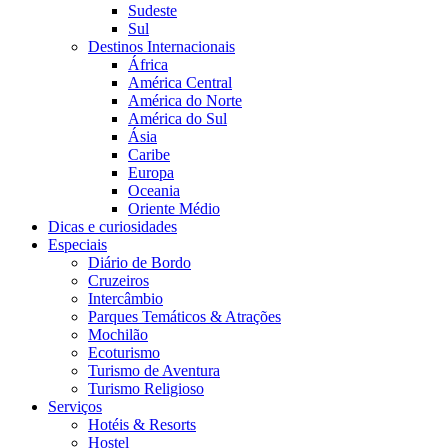
Sudeste
Sul
Destinos Internacionais
África
América Central
América do Norte
América do Sul
Ásia
Caribe
Europa
Oceania
Oriente Médio
Dicas e curiosidades
Especiais
Diário de Bordo
Cruzeiros
Intercâmbio
Parques Temáticos & Atrações
Mochilão
Ecoturismo
Turismo de Aventura
Turismo Religioso
Serviços
Hotéis & Resorts
Hostel