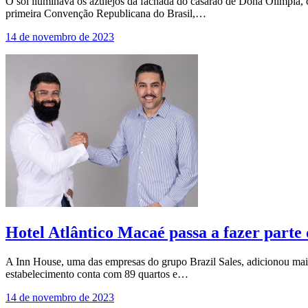
O sol iluminava os azulejos da fachada do casarão de Dona Olímpia, cé
primeira Convenção Republicana do Brasil,…
14 de novembro de 2023
Hotel Atlântico Macaé passa a fazer parte 
A Inn House, uma das empresas do grupo Brazil Sales, adicionou mai
estabelecimento conta com 89 quartos e…
14 de novembro de 2023