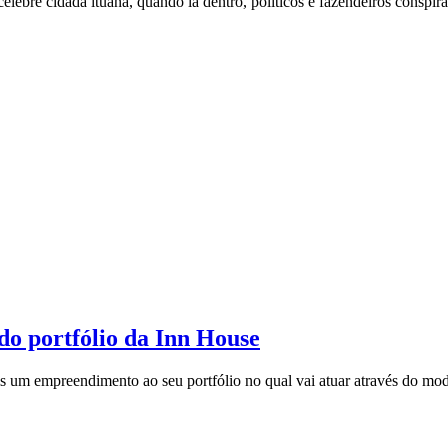
lebre cidadã ituana, quando lá dentro, políticos e fazendeiros conspir
do portfólio da Inn House
s um empreendimento ao seu portfólio no qual vai atuar através do mod