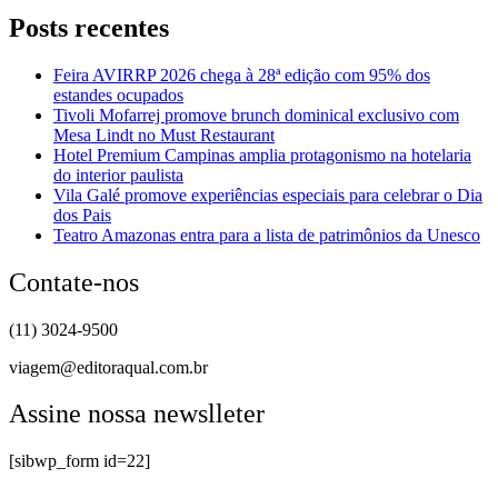
Posts recentes
Feira AVIRRP 2026 chega à 28ª edição com 95% dos
estandes ocupados
Tivoli Mofarrej promove brunch dominical exclusivo com
Mesa Lindt no Must Restaurant
Hotel Premium Campinas amplia protagonismo na hotelaria
do interior paulista
Vila Galé promove experiências especiais para celebrar o Dia
dos Pais
Teatro Amazonas entra para a lista de patrimônios da Unesco
Contate-nos
(11) 3024-9500
viagem@editoraqual.com.br
Assine nossa newslleter
[sibwp_form id=22]