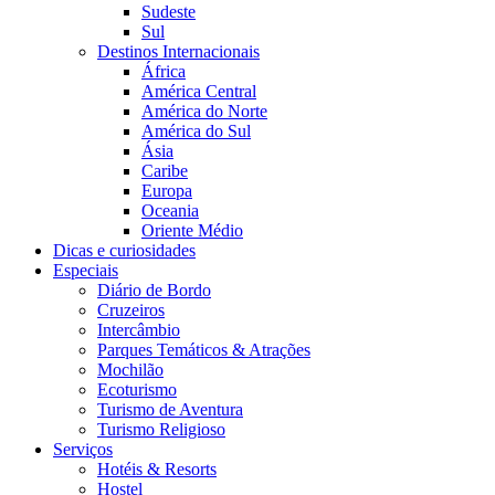
Sudeste
Sul
Destinos Internacionais
África
América Central
América do Norte
América do Sul
Ásia
Caribe
Europa
Oceania
Oriente Médio
Dicas e curiosidades
Especiais
Diário de Bordo
Cruzeiros
Intercâmbio
Parques Temáticos & Atrações
Mochilão
Ecoturismo
Turismo de Aventura
Turismo Religioso
Serviços
Hotéis & Resorts
Hostel