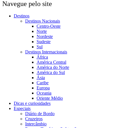
Navegue pelo site
Destinos
Destinos Nacionais
Centro-Oeste
Norte
Nordeste
Sudeste
Sul
Destinos Internacionais
África
América Central
América do Norte
América do Sul
Ásia
Caribe
Europa
Oceania
Oriente Médio
Dicas e curiosidades
Especiais
Diário de Bordo
Cruzeiros
Intercâmbio