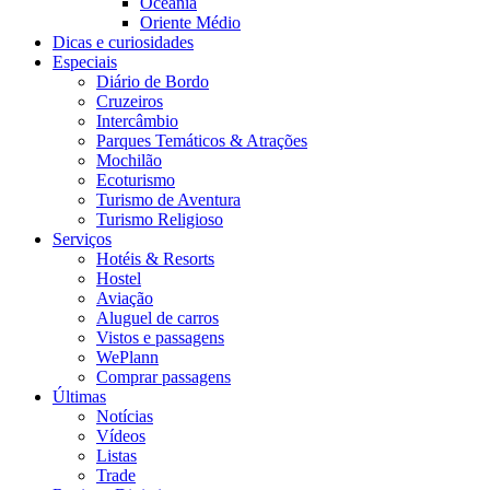
Oceania
Oriente Médio
Dicas e curiosidades
Especiais
Diário de Bordo
Cruzeiros
Intercâmbio
Parques Temáticos & Atrações
Mochilão
Ecoturismo
Turismo de Aventura
Turismo Religioso
Serviços
Hotéis & Resorts
Hostel
Aviação
Aluguel de carros
Vistos e passagens
WePlann
Comprar passagens
Últimas
Notícias
Vídeos
Listas
Trade