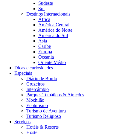
Sudeste
Sul
Destinos Internacionais
África
América Central
América do Norte
América do Sul
Ásia
Caribe
Europa
Oceania
Oriente Médio
Dicas e curiosidades
Especiais
Diário de Bordo
Cruzeiros
Intercâmbio
Parques Temáticos & Atrações
Mochilão
Ecoturismo
Turismo de Aventura
Turismo Religioso
Serviços
Hotéis & Resorts
Hostel