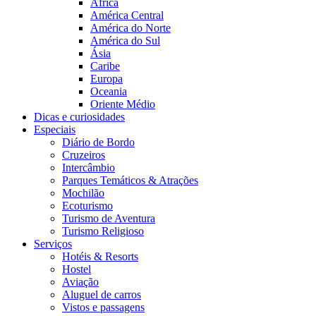
África
América Central
América do Norte
América do Sul
Ásia
Caribe
Europa
Oceania
Oriente Médio
Dicas e curiosidades
Especiais
Diário de Bordo
Cruzeiros
Intercâmbio
Parques Temáticos & Atrações
Mochilão
Ecoturismo
Turismo de Aventura
Turismo Religioso
Serviços
Hotéis & Resorts
Hostel
Aviação
Aluguel de carros
Vistos e passagens