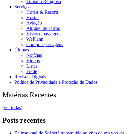
Turismo Religioso
Serviços
Hotéis & Resorts
Hostel
Aviação
Aluguel de carros
Vistos e passagens
WePlann
Comprar passagens
Últimas
Notícias
Vídeos
Listas
Trade
Revistas Digitais
Política de Privacidade e Proteção de Dados
Matérias Recentes
(ver todas)
Posts recentes
Eclipse total do Sol será transmitido ao vivo de um voo da