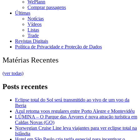
WePlann
Comprar passagens
Últimas
Notícias
Vídeos
Listas
Trade
Revistas Digitais
Política de Privacidade e Proteção de Dados
Matérias Recentes
(ver todas)
Posts recentes
Eclipse total do Sol será transmitido ao vivo de um voo da
Iberia
Azul retoma voos regulares entre Porto Alegre e Montevidéu
LÚMINA – O Parque das Árvores é nova atração turística em
Caldas Novas (GO)
Norwegian Cruise Line leva viajantes para ver eclipse total na
Islândia
Hotel em São Paulo cria tarifa especial para incentivar o