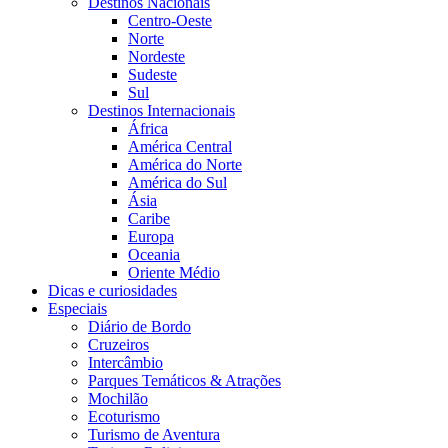
Destinos Nacionais
Centro-Oeste
Norte
Nordeste
Sudeste
Sul
Destinos Internacionais
África
América Central
América do Norte
América do Sul
Ásia
Caribe
Europa
Oceania
Oriente Médio
Dicas e curiosidades
Especiais
Diário de Bordo
Cruzeiros
Intercâmbio
Parques Temáticos & Atrações
Mochilão
Ecoturismo
Turismo de Aventura