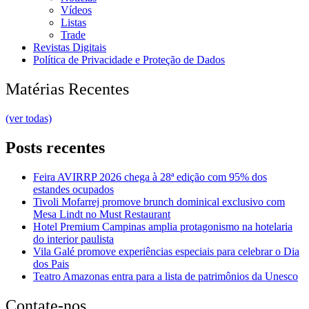
Vídeos
Listas
Trade
Revistas Digitais
Política de Privacidade e Proteção de Dados
Matérias Recentes
(ver todas)
Posts recentes
Feira AVIRRP 2026 chega à 28ª edição com 95% dos
estandes ocupados
Tivoli Mofarrej promove brunch dominical exclusivo com
Mesa Lindt no Must Restaurant
Hotel Premium Campinas amplia protagonismo na hotelaria
do interior paulista
Vila Galé promove experiências especiais para celebrar o Dia
dos Pais
Teatro Amazonas entra para a lista de patrimônios da Unesco
Contate-nos