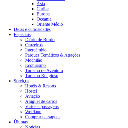
Ásia
Caribe
Europa
Oceania
Oriente Médio
Dicas e curiosidades
Especiais
Diário de Bordo
Cruzeiros
Intercâmbio
Parques Temáticos & Atrações
Mochilão
Ecoturismo
Turismo de Aventura
Turismo Religioso
Serviços
Hotéis & Resorts
Hostel
Aviação
Aluguel de carros
Vistos e passagens
WePlann
Comprar passagens
Últimas
Notícias