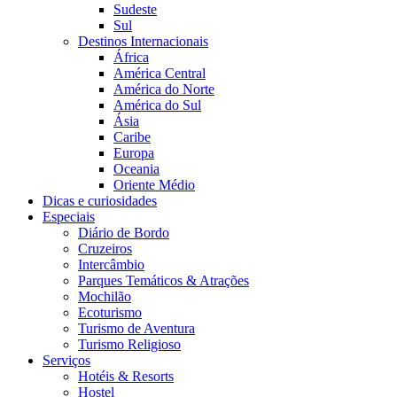
Sudeste
Sul
Destinos Internacionais
África
América Central
América do Norte
América do Sul
Ásia
Caribe
Europa
Oceania
Oriente Médio
Dicas e curiosidades
Especiais
Diário de Bordo
Cruzeiros
Intercâmbio
Parques Temáticos & Atrações
Mochilão
Ecoturismo
Turismo de Aventura
Turismo Religioso
Serviços
Hotéis & Resorts
Hostel