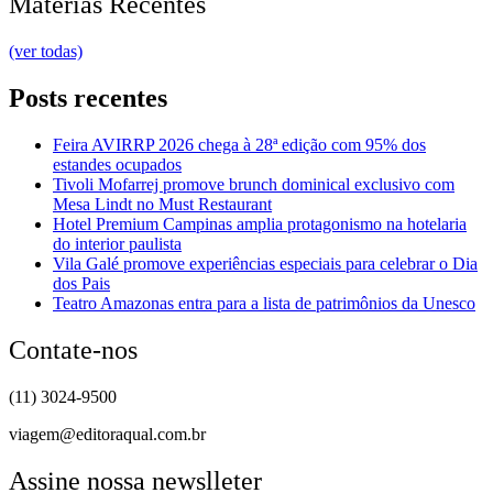
Matérias Recentes
(ver todas)
Posts recentes
Feira AVIRRP 2026 chega à 28ª edição com 95% dos
estandes ocupados
Tivoli Mofarrej promove brunch dominical exclusivo com
Mesa Lindt no Must Restaurant
Hotel Premium Campinas amplia protagonismo na hotelaria
do interior paulista
Vila Galé promove experiências especiais para celebrar o Dia
dos Pais
Teatro Amazonas entra para a lista de patrimônios da Unesco
Contate-nos
(11) 3024-9500
viagem@editoraqual.com.br
Assine nossa newslleter