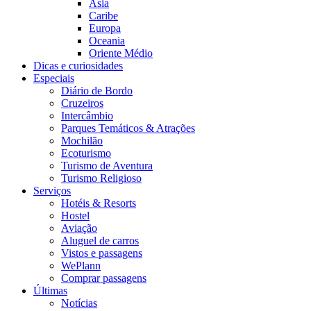
Ásia
Caribe
Europa
Oceania
Oriente Médio
Dicas e curiosidades
Especiais
Diário de Bordo
Cruzeiros
Intercâmbio
Parques Temáticos & Atrações
Mochilão
Ecoturismo
Turismo de Aventura
Turismo Religioso
Serviços
Hotéis & Resorts
Hostel
Aviação
Aluguel de carros
Vistos e passagens
WePlann
Comprar passagens
Últimas
Notícias