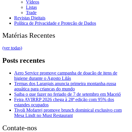
Vídeos
Listas
Trade
Revistas Digitais
Política de Privacidade e Proteção de Dados
Matérias Recentes
(ver todas)
Posts recentes
Aero Service promove campanha de doação de itens de
higiene durante o Agosto Lilás
Termas dos Laranjais anuncia primeira montanha-russa
aquática para crianças do mundo
Saiba o que fazer no feriado de 7 de setembro em Maceió
Feira AVIRRP 2026 chega à 28ª edição com 95% dos
estandes ocupados
Tivoli Mofarrej promove brunch dominical exclusivo com
Mesa Lindt no Must Restaurant
Contate-nos