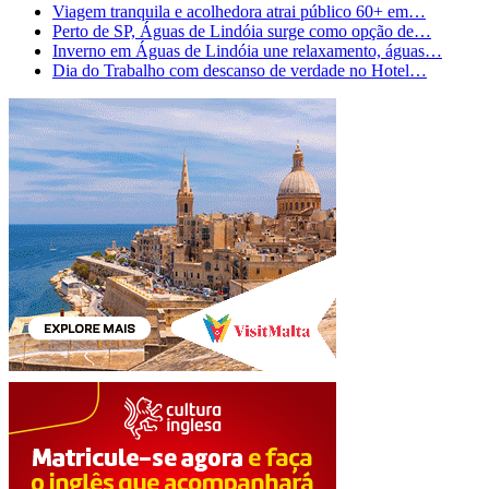
Viagem tranquila e acolhedora atrai público 60+ em…
Perto de SP, Águas de Lindóia surge como opção de…
Inverno em Águas de Lindóia une relaxamento, águas…
Dia do Trabalho com descanso de verdade no Hotel…