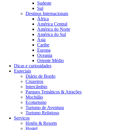
Sudeste
Sul
Destinos Internacionais
África
América Central
América do Norte
América do Sul
Ásia
Caribe
Europa
Oceania
Oriente Médio
Dicas e curiosidades
Especiais
Diário de Bordo
Cruzeiros
Intercâmbio
Parques Temáticos & Atrações
Mochilão
Ecoturismo
Turismo de Aventura
Turismo Religioso
Serviços
Hotéis & Resorts
Hostel