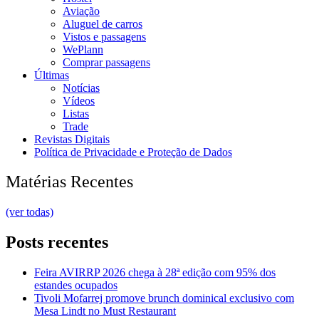
Aviação
Aluguel de carros
Vistos e passagens
WePlann
Comprar passagens
Últimas
Notícias
Vídeos
Listas
Trade
Revistas Digitais
Política de Privacidade e Proteção de Dados
Matérias Recentes
(ver todas)
Posts recentes
Feira AVIRRP 2026 chega à 28ª edição com 95% dos
estandes ocupados
Tivoli Mofarrej promove brunch dominical exclusivo com
Mesa Lindt no Must Restaurant