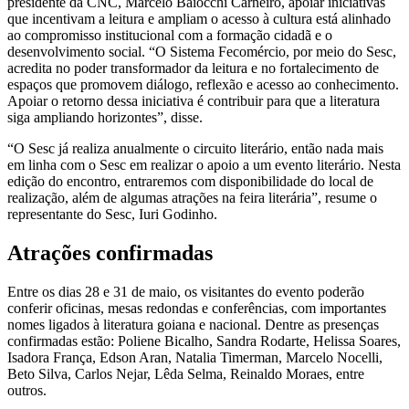
presidente da CNC, Marcelo Baiocchi Carneiro, apoiar iniciativas
que incentivam a leitura e ampliam o acesso à cultura está alinhado
ao compromisso institucional com a formação cidadã e o
desenvolvimento social. “O Sistema Fecomércio, por meio do Sesc,
acredita no poder transformador da leitura e no fortalecimento de
espaços que promovem diálogo, reflexão e acesso ao conhecimento.
Apoiar o retorno dessa iniciativa é contribuir para que a literatura
siga ampliando horizontes”, disse.
“O Sesc já realiza anualmente o circuito literário, então nada mais
em linha com o Sesc em realizar o apoio a um evento literário. Nesta
edição do encontro, entraremos com disponibilidade do local de
realização, além de algumas atrações na feira literária”, resume o
representante do Sesc, Iuri Godinho.
Atrações confirmadas
Entre os dias 28 e 31 de maio, os visitantes do evento poderão
conferir oficinas, mesas redondas e conferências, com importantes
nomes ligados à literatura goiana e nacional. Dentre as presenças
confirmadas estão: Poliene Bicalho, Sandra Rodarte, Helissa Soares,
Isadora França, Edson Aran, Natalia Timerman, Marcelo Nocelli,
Beto Silva, Carlos Nejar, Lêda Selma, Reinaldo Moraes, entre
outros.