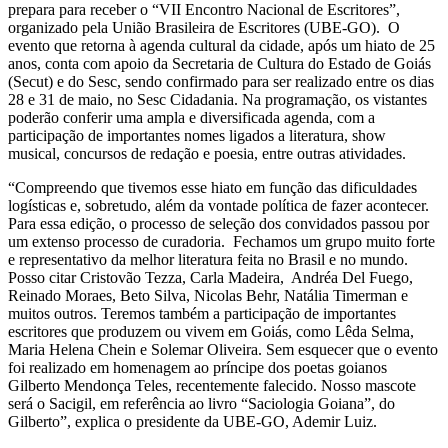
prepara para receber o “VII Encontro Nacional de Escritores”,
organizado pela União Brasileira de Escritores (UBE-GO). O
evento que retorna à agenda cultural da cidade, após um hiato de 25
anos, conta com apoio da Secretaria de Cultura do Estado de Goiás
(Secut) e do Sesc, sendo confirmado para ser realizado entre os dias
28 e 31 de maio, no Sesc Cidadania. Na programação, os vistantes
poderão conferir uma ampla e diversificada agenda, com a
participação de importantes nomes ligados a literatura, show
musical, concursos de redação e poesia, entre outras atividades.
“Compreendo que tivemos esse hiato em função das dificuldades
logísticas e, sobretudo, além da vontade política de fazer acontecer.
Para essa edição, o processo de seleção dos convidados passou por
um extenso processo de curadoria. Fechamos um grupo muito forte
e representativo da melhor literatura feita no Brasil e no mundo.
Posso citar Cristovão Tezza, Carla Madeira, Andréa Del Fuego,
Reinado Moraes, Beto Silva, Nicolas Behr, Natália Timerman e
muitos outros. Teremos também a participação de importantes
escritores que produzem ou vivem em Goiás, como Lêda Selma,
Maria Helena Chein e Solemar Oliveira. Sem esquecer que o evento
foi realizado em homenagem ao príncipe dos poetas goianos
Gilberto Mendonça Teles, recentemente falecido. Nosso mascote
será o Sacigil, em referência ao livro “Saciologia Goiana”, do
Gilberto”, explica o presidente da UBE-GO, Ademir Luiz.