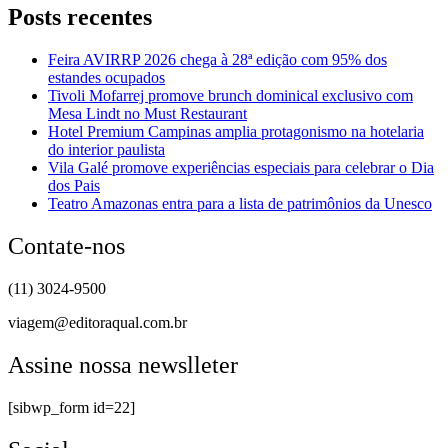
Posts recentes
Feira AVIRRP 2026 chega à 28ª edição com 95% dos
estandes ocupados
Tivoli Mofarrej promove brunch dominical exclusivo com
Mesa Lindt no Must Restaurant
Hotel Premium Campinas amplia protagonismo na hotelaria
do interior paulista
Vila Galé promove experiências especiais para celebrar o Dia
dos Pais
Teatro Amazonas entra para a lista de patrimônios da Unesco
Contate-nos
(11) 3024-9500
viagem@editoraqual.com.br
Assine nossa newslleter
[sibwp_form id=22]