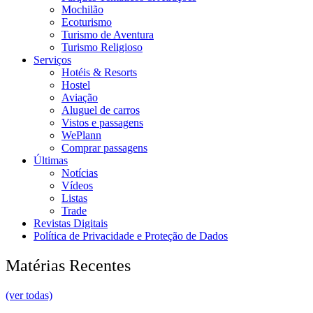
Mochilão
Ecoturismo
Turismo de Aventura
Turismo Religioso
Serviços
Hotéis & Resorts
Hostel
Aviação
Aluguel de carros
Vistos e passagens
WePlann
Comprar passagens
Últimas
Notícias
Vídeos
Listas
Trade
Revistas Digitais
Política de Privacidade e Proteção de Dados
Matérias Recentes
(ver todas)