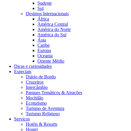
Sudeste
Sul
Destinos Internacionais
África
América Central
América do Norte
América do Sul
Ásia
Caribe
Europa
Oceania
Oriente Médio
Dicas e curiosidades
Especiais
Diário de Bordo
Cruzeiros
Intercâmbio
Parques Temáticos & Atrações
Mochilão
Ecoturismo
Turismo de Aventura
Turismo Religioso
Serviços
Hotéis & Resorts
Hostel