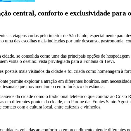
ção central, conforto e exclusividade para 
e as viagens curtas pelo interior de São Paulo, especialmente para dest
mo uma das escolhas mais indicadas por unir descanso, gastronomia, co
da cidade, se consolida como uma das principais opções de hospedagem 
em visita o destino: vista privilegiada para a Fontana di Trevi.
es-postais mais visitados da cidade e foi criada como homenagem à forte 
nte permite explorar a atração em diferentes horários, sem necessidade
s artesanais que movimentam o centro turístico da estância.
s passeios da cidade como o tradicional teleférico que conduz ao Cristo
das em diferentes pontos da cidade, e o Parque das Fontes Santo Agostin
 contato com a cultura local, entre cafezais e vinhedos.
idades voltadas ao conforto, o empreendimento atende diferentes perf