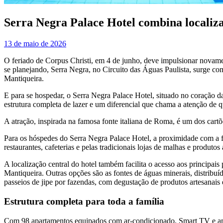
Serra Negra Palace Hotel combina localiza
13 de maio de 2026
O feriado de Corpus Christi, em 4 de junho, deve impulsionar novament
se planejando, Serra Negra, no Circuito das Águas Paulista, surge co
Mantiqueira.
E para se hospedar, o Serra Negra Palace Hotel, situado no coração 
estrutura completa de lazer e um diferencial que chama a atenção de qu
A atração, inspirada na famosa fonte italiana de Roma, é um dos cartõ
Para os hóspedes do Serra Negra Palace Hotel, a proximidade com a fo
restaurantes, cafeterias e pelas tradicionais lojas de malhas e produto
A localização central do hotel também facilita o acesso aos principai
Mantiqueira. Outras opções são as fontes de águas minerais, distribuí
passeios de jipe por fazendas, com degustação de produtos artesanais e
Estrutura completa para toda a família
Com 98 apartamentos equipados com ar-condicionado, Smart TV e amen