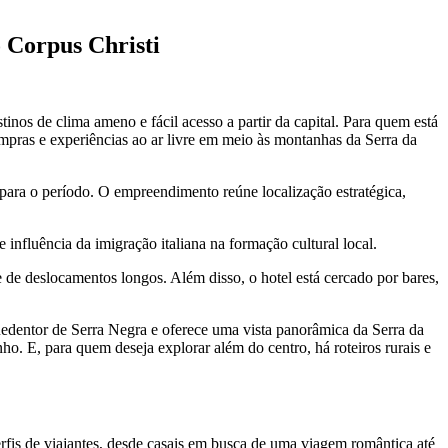
o Corpus Christi
inos de clima ameno e fácil acesso a partir da capital. Para quem está
mpras e experiências ao ar livre em meio às montanhas da Serra da
para o período. O empreendimento reúne localização estratégica,
influência da imigração italiana na formação cultural local.
 de deslocamentos longos. Além disso, o hotel está cercado por bares,
 Redentor de Serra Negra e oferece uma vista panorâmica da Serra da
ho. E, para quem deseja explorar além do centro, há roteiros rurais e
is de viajantes, desde casais em busca de uma viagem romântica até