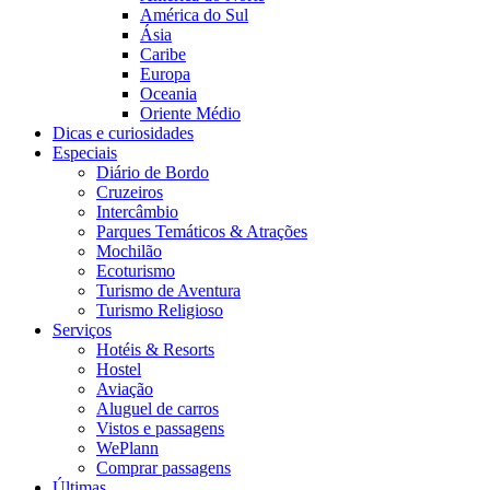
América do Sul
Ásia
Caribe
Europa
Oceania
Oriente Médio
Dicas e curiosidades
Especiais
Diário de Bordo
Cruzeiros
Intercâmbio
Parques Temáticos & Atrações
Mochilão
Ecoturismo
Turismo de Aventura
Turismo Religioso
Serviços
Hotéis & Resorts
Hostel
Aviação
Aluguel de carros
Vistos e passagens
WePlann
Comprar passagens
Últimas