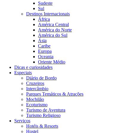
Sudeste
Sul
Destinos Internacionais
África
América Central
América do Norte
América do Sul
Ásia
Caribe
Europa
Oceania
Oriente Médio
Dicas e curiosidades
Especiais
Diário de Bordo
Cruzeiros
Intercâmbio
Parques Temáticos & Atrações
Mochilão
Ecoturismo
Turismo de Aventura
Turismo Religioso
Serviços
Hotéis & Resorts
Hostel