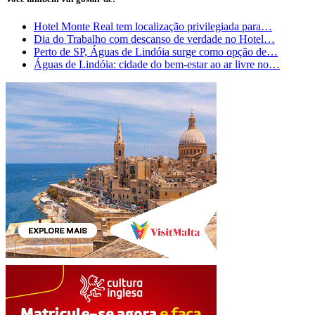
Hotel Monte Real tem localização privilegiada para…
Dia do Trabalho com descanso de verdade no Hotel…
Perto de SP, Águas de Lindóia surge como opção de…
Águas de Lindóia: cidade do bem-estar ao ar livre no…