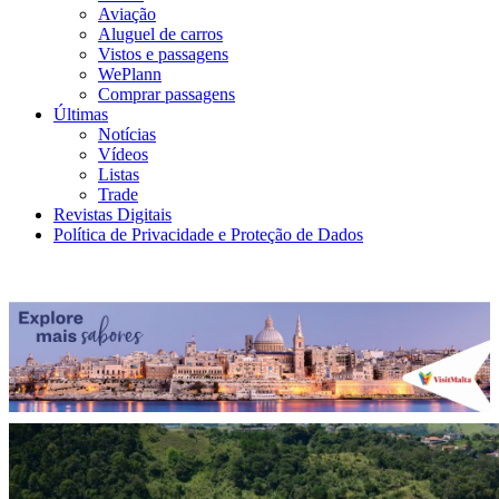
Aviação
Aluguel de carros
Vistos e passagens
WePlann
Comprar passagens
Últimas
Notícias
Vídeos
Listas
Trade
Revistas Digitais
Política de Privacidade e Proteção de Dados