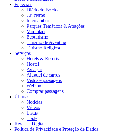
Especiais
Diário de Bordo
Cruzeiros
Intercâmbio
Parques Temáticos & Atrações
Mochilão
Ecoturismo
Turismo de Aventura
Turismo Religioso
Serviços
Hotéis & Resorts
Hostel
Aviação
Aluguel de carros
Vistos e passagens
WePlann
Comprar passagens
Últimas
Notícias
Vídeos
Listas
Trade
Revistas Digitais
Política de Privacidade e Proteção de Dados