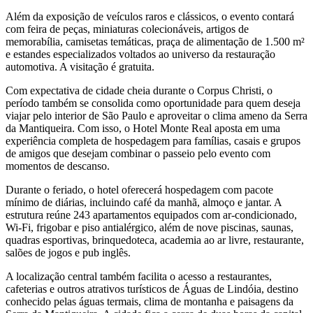
Além da exposição de veículos raros e clássicos, o evento contará
com feira de peças, miniaturas colecionáveis, artigos de
memorabília, camisetas temáticas, praça de alimentação de 1.500 m²
e estandes especializados voltados ao universo da restauração
automotiva. A visitação é gratuita.
Com expectativa de cidade cheia durante o Corpus Christi, o
período também se consolida como oportunidade para quem deseja
viajar pelo interior de São Paulo e aproveitar o clima ameno da Serra
da Mantiqueira. Com isso, o Hotel Monte Real aposta em uma
experiência completa de hospedagem para famílias, casais e grupos
de amigos que desejam combinar o passeio pelo evento com
momentos de descanso.
Durante o feriado, o hotel oferecerá hospedagem com pacote
mínimo de diárias, incluindo café da manhã, almoço e jantar. A
estrutura reúne 243 apartamentos equipados com ar-condicionado,
Wi-Fi, frigobar e piso antialérgico, além de nove piscinas, saunas,
quadras esportivas, brinquedoteca, academia ao ar livre, restaurante,
salões de jogos e pub inglês.
A localização central também facilita o acesso a restaurantes,
cafeterias e outros atrativos turísticos de Águas de Lindóia, destino
conhecido pelas águas termais, clima de montanha e paisagens da