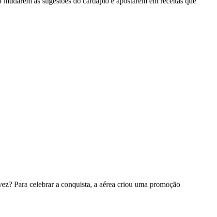
lo mudarem as sugestões do cardápio e apostarem em receitas que
ez? Para celebrar a conquista, a aérea criou uma promoção