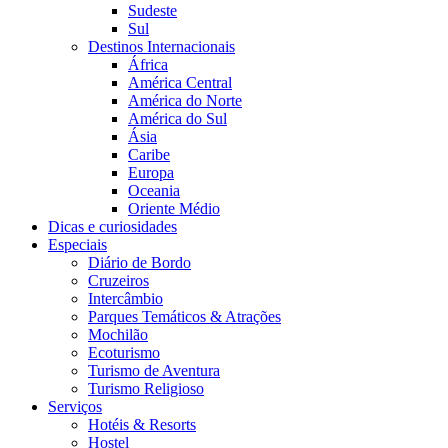
Sudeste
Sul
Destinos Internacionais
África
América Central
América do Norte
América do Sul
Ásia
Caribe
Europa
Oceania
Oriente Médio
Dicas e curiosidades
Especiais
Diário de Bordo
Cruzeiros
Intercâmbio
Parques Temáticos & Atrações
Mochilão
Ecoturismo
Turismo de Aventura
Turismo Religioso
Serviços
Hotéis & Resorts
Hostel