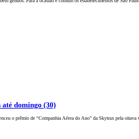
as bem gélidos. Para a ocasião é comum os estabelecimentos de São Pau
 até domingo (30)
venceu o prêmio de “Companhia Aérea do Ano” da Skytrax pela oitava v