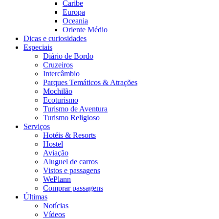
Caribe
Europa
Oceania
Oriente Médio
Dicas e curiosidades
Especiais
Diário de Bordo
Cruzeiros
Intercâmbio
Parques Temáticos & Atrações
Mochilão
Ecoturismo
Turismo de Aventura
Turismo Religioso
Serviços
Hotéis & Resorts
Hostel
Aviação
Aluguel de carros
Vistos e passagens
WePlann
Comprar passagens
Últimas
Notícias
Vídeos