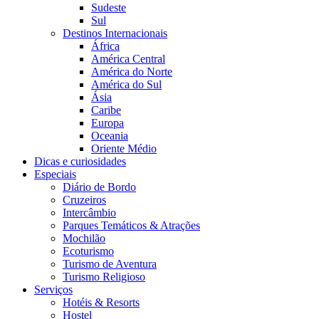
Sudeste
Sul
Destinos Internacionais
África
América Central
América do Norte
América do Sul
Ásia
Caribe
Europa
Oceania
Oriente Médio
Dicas e curiosidades
Especiais
Diário de Bordo
Cruzeiros
Intercâmbio
Parques Temáticos & Atrações
Mochilão
Ecoturismo
Turismo de Aventura
Turismo Religioso
Serviços
Hotéis & Resorts
Hostel