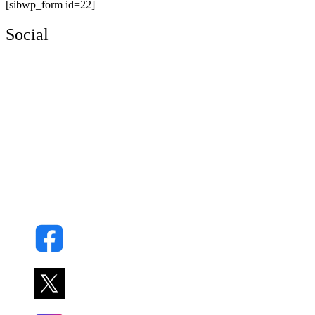
[sibwp_form id=22]
Social