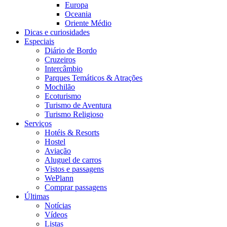
Europa
Oceania
Oriente Médio
Dicas e curiosidades
Especiais
Diário de Bordo
Cruzeiros
Intercâmbio
Parques Temáticos & Atrações
Mochilão
Ecoturismo
Turismo de Aventura
Turismo Religioso
Serviços
Hotéis & Resorts
Hostel
Aviação
Aluguel de carros
Vistos e passagens
WePlann
Comprar passagens
Últimas
Notícias
Vídeos
Listas