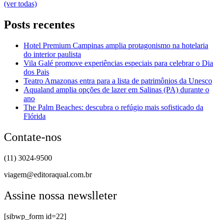
(ver todas)
Posts recentes
Hotel Premium Campinas amplia protagonismo na hotelaria
do interior paulista
Vila Galé promove experiências especiais para celebrar o Dia
dos Pais
Teatro Amazonas entra para a lista de patrimônios da Unesco
Aqualand amplia opções de lazer em Salinas (PA) durante o
ano
The Palm Beaches: descubra o refúgio mais sofisticado da
Flórida
Contate-nos
(11) 3024-9500
viagem@editoraqual.com.br
Assine nossa newslleter
[sibwp_form id=22]