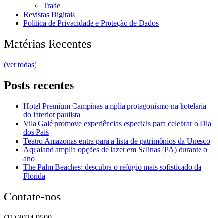
Trade
Revistas Digitais
Política de Privacidade e Proteção de Dados
Matérias Recentes
(ver todas)
Posts recentes
Hotel Premium Campinas amplia protagonismo na hotelaria
do interior paulista
Vila Galé promove experiências especiais para celebrar o Dia
dos Pais
Teatro Amazonas entra para a lista de patrimônios da Unesco
Aqualand amplia opções de lazer em Salinas (PA) durante o
ano
The Palm Beaches: descubra o refúgio mais sofisticado da
Flórida
Contate-nos
(11) 3024-9500