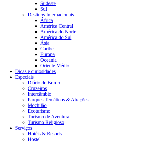
Sudeste
Sul
Destinos Internacionais
África
América Central
América do Norte
América do Sul
Ásia
Caribe
Europa
Oceania
Oriente Médio
Dicas e curiosidades
Especiais
Diário de Bordo
Cruzeiros
Intercâmbio
Parques Temáticos & Atrações
Mochilão
Ecoturismo
Turismo de Aventura
Turismo Religioso
Serviços
Hotéis & Resorts
Hostel