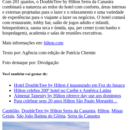
Com 201 quartos, o DoubleTree by Hilton Serra da Canastra
combinará a natureza ao redor do hotel com conforto, áreas internas
e externas projetadas para o lazer e o relaxamento e uma variedade
de experiências para o viajante a lazer ou negócios. O hotel contará
com restaurante, lobby bar, salão de jogos adulto e infantil,
brinquedoteca, sauna seca e úmida, spa, pet center (com banho e
hospedagem), academia e salas de reuniões executivas.
Mais informações em:
hilton.com
Texto por: Agência com edição de Patrícia Chemin
Foto destaque por: Divulgação
Você também vai gostar de:
Hotel DoubleTree by Hilton é inaugurado em Foz do Iguaçu
Hilton celebra 200º hotel no Caribe e América Latina
Almenat Tapestry by Hilton oferece day use aos domingos
Para celebrar seus 20 anos Hilton São Paulo Morumbi…
Capitólio
,
DoubleTree by Hilton Serra da Canastra
,
Hilton
,
Minas
Gerais
,
São João Batista do Glória
,
Serra da Canastra