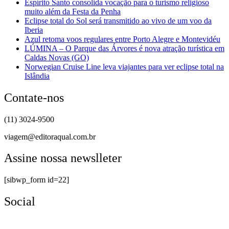
Espírito Santo consolida vocação para o turismo religioso
muito além da Festa da Penha
Eclipse total do Sol será transmitido ao vivo de um voo da
Iberia
Azul retoma voos regulares entre Porto Alegre e Montevidéu
LÚMINA – O Parque das Árvores é nova atração turística em
Caldas Novas (GO)
Norwegian Cruise Line leva viajantes para ver eclipse total na
Islândia
Contate-nos
(11) 3024-9500
viagem@editoraqual.com.br
Assine nossa newslleter
[sibwp_form id=22]
Social