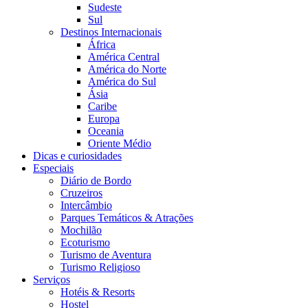
Sudeste
Sul
Destinos Internacionais
África
América Central
América do Norte
América do Sul
Ásia
Caribe
Europa
Oceania
Oriente Médio
Dicas e curiosidades
Especiais
Diário de Bordo
Cruzeiros
Intercâmbio
Parques Temáticos & Atrações
Mochilão
Ecoturismo
Turismo de Aventura
Turismo Religioso
Serviços
Hotéis & Resorts
Hostel