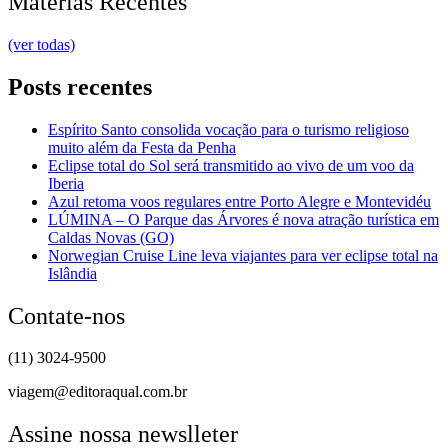
Matérias Recentes
(ver todas)
Posts recentes
Espírito Santo consolida vocação para o turismo religioso
muito além da Festa da Penha
Eclipse total do Sol será transmitido ao vivo de um voo da
Iberia
Azul retoma voos regulares entre Porto Alegre e Montevidéu
LÚMINA – O Parque das Árvores é nova atração turística em
Caldas Novas (GO)
Norwegian Cruise Line leva viajantes para ver eclipse total na
Islândia
Contate-nos
(11) 3024-9500
viagem@editoraqual.com.br
Assine nossa newslleter