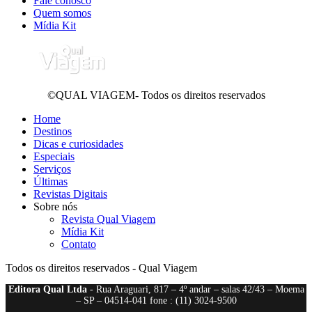
Fale conosco
Quem somos
Mídia Kit
©QUAL VIAGEM- Todos os direitos reservados
Home
Destinos
Dicas e curiosidades
Especiais
Serviços
Últimas
Revistas Digitais
Sobre nós
Revista Qual Viagem
Mídia Kit
Contato
Todos os direitos reservados - Qual Viagem
Editora Qual Ltda
- Rua Araguari, 817 – 4º andar – salas 42/43 – Moema
– SP – 04514-041 fone : (11) 3024-9500