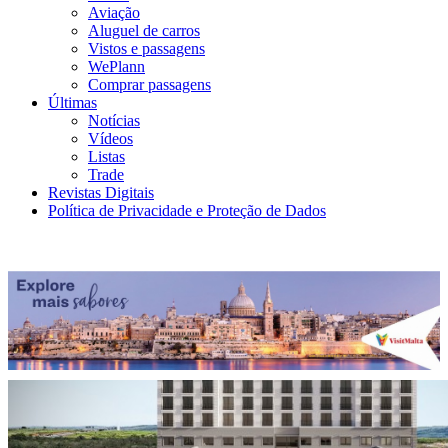
Aviação
Aluguel de carros
Vistos e passagens
WePlann
Comprar passagens
Últimas
Notícias
Vídeos
Listas
Trade
Revistas Digitais
Política de Privacidade e Proteção de Dados