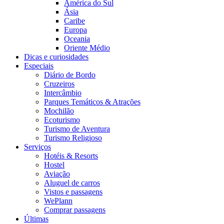
América do Sul
Ásia
Caribe
Europa
Oceania
Oriente Médio
Dicas e curiosidades
Especiais
Diário de Bordo
Cruzeiros
Intercâmbio
Parques Temáticos & Atrações
Mochilão
Ecoturismo
Turismo de Aventura
Turismo Religioso
Serviços
Hotéis & Resorts
Hostel
Aviação
Aluguel de carros
Vistos e passagens
WePlann
Comprar passagens
Últimas