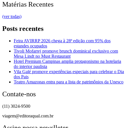
Matérias Recentes
(ver todas)
Posts recentes
Feira AVIRRP 2026 chega à 28ª edição com 95% dos
estandes ocupados
Tivoli Mofarrej promove brunch dominical exclusivo com
Mesa Lindt no Must Restaurant
Hotel Premium Campinas amplia protagonismo na hotelaria
do interior paulista
Vila Galé promove experiências especiais para celebrar o Dia
dos Pais
Teatro Amazonas entra para a lista de patrimônios da Unesco
Contate-nos
(11) 3024-9500
viagem@editoraqual.com.br
Assine nossa newslleter