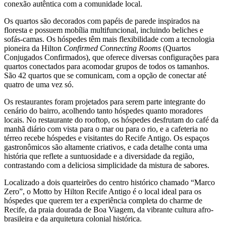
conexão autêntica com a comunidade local.
Os quartos são decorados com papéis de parede inspirados na
floresta e possuem mobília multifuncional, incluindo beliches e
sofás-camas. Os hóspedes têm mais flexibilidade com a tecnologia
pioneira da Hilton
Confirmed Connecting Rooms
(Quartos
Conjugados Confirmados), que oferece diversas configurações para
quartos conectados para acomodar grupos de todos os tamanhos.
São 42 quartos que se comunicam, com a opção de conectar até
quatro de uma vez só.
Os restaurantes foram projetados para serem parte integrante do
cenário do bairro, acolhendo tanto hóspedes quanto moradores
locais. No restaurante do rooftop, os hóspedes desfrutam do café da
manhã diário com vista para o mar ou para o rio, e a cafeteria no
térreo recebe hóspedes e visitantes do Recife Antigo. Os espaços
gastronômicos são altamente criativos, e cada detalhe conta uma
história que reflete a suntuosidade e a diversidade da região,
contrastando com a deliciosa simplicidade da mistura de sabores.
Localizado a dois quarteirões do centro histórico chamado “Marco
Zero”, o Motto by Hilton Recife Antigo é o local ideal para os
hóspedes que querem ter a experiência completa do charme de
Recife, da praia dourada de Boa Viagem, da vibrante cultura afro-
brasileira e da arquitetura colonial histórica.