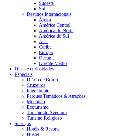
Sudeste
Sul
Destinos Internacionais
África
América Central
América do Norte
América do Sul
Ásia
Caribe
Europa
Oceania
Oriente Médio
Dicas e curiosidades
Especiais
Diário de Bordo
Cruzeiros
Intercâmbio
Parques Temáticos & Atrações
Mochilão
Ecoturismo
Turismo de Aventura
Turismo Religioso
Serviços
Hotéis & Resorts
Hostel