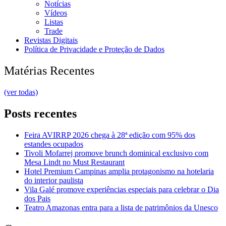
Notícias
Vídeos
Listas
Trade
Revistas Digitais
Política de Privacidade e Proteção de Dados
Matérias Recentes
(ver todas)
Posts recentes
Feira AVIRRP 2026 chega à 28ª edição com 95% dos
estandes ocupados
Tivoli Mofarrej promove brunch dominical exclusivo com
Mesa Lindt no Must Restaurant
Hotel Premium Campinas amplia protagonismo na hotelaria
do interior paulista
Vila Galé promove experiências especiais para celebrar o Dia
dos Pais
Teatro Amazonas entra para a lista de patrimônios da Unesco