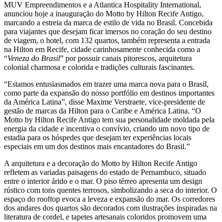
MUV Empreendimentos e a Atlantica Hospitality International,
anunciou hoje a inauguração do Motto by Hilton Recife Antigo,
marcando a estreia da marca de estilo de vida no Brasil. Concebida
para viajantes que desejam ficar imersos no coração do seu destino
de viagem, o hotel, com 132 quartos, também representa a entrada
na Hilton em Recife, cidade carinhosamente conhecida como a
“
Veneza do Brasil
” por possuir canais pitorescos, arquitetura
colonial charmosa e colorida e tradições culturais fascinantes.
“Estamos entusiasmados em trazer uma marca nova para o Brasil,
como parte da expansão do nosso portfólio em destinos importantes
da América Latina”, disse Maxime Verstraete, vice-presidente de
gestão de marcas da Hilton para o Caribe e América Latina. “O
Motto by Hilton Recife Antigo tem sua personalidade moldada pela
energia da cidade e incentiva o convívio, criando um novo tipo de
estadia para os hóspedes que desejam ter experiências locais
especiais em um dos destinos mais encantadores do Brasil.”
A arquitetura e a decoração do Motto by Hilton Recife Antigo
refletem as variadas paisagens do estado de Pernambuco, situado
entre o interior árido e o mar. O piso térreo apresenta um design
rústico com tons quentes terrosos, simbolizando a seca do interior. O
espaço do rooftop evoca a leveza e expansão do mar. Os corredores
dos andares dos quartos são decorados com ilustrações inspiradas na
literatura de cordel, e tapetes artesanais coloridos promovem uma