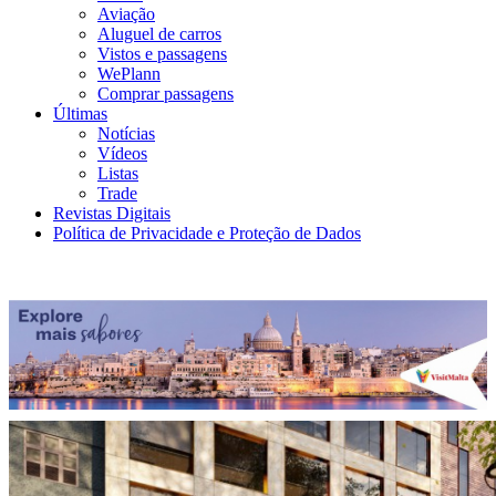
Aviação
Aluguel de carros
Vistos e passagens
WePlann
Comprar passagens
Últimas
Notícias
Vídeos
Listas
Trade
Revistas Digitais
Política de Privacidade e Proteção de Dados