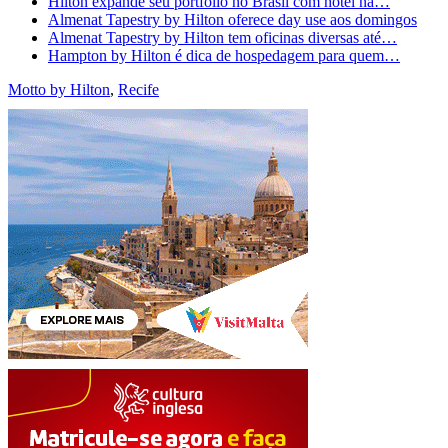
Hilton expande seu portfólio no Brasil com hotel na…
Almenat Tapestry by Hilton oferece day use aos domingos
Almenat Tapestry by Hilton tem oficinas diversas até…
Hampton by Hilton é dica de hospedagem para quem…
Motto by Hilton
,
Recife