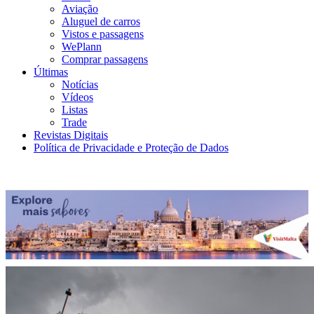
Aviação
Aluguel de carros
Vistos e passagens
WePlann
Comprar passagens
Últimas
Notícias
Vídeos
Listas
Trade
Revistas Digitais
Política de Privacidade e Proteção de Dados