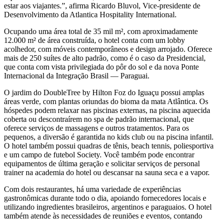
estar aos viajantes.”, afirma Ricardo Bluvol, Vice-presidente de
Desenvolvimento da Atlantica Hospitality International.
Ocupando uma área total de 35 mil m², com aproximadamente
12.000 m² de área construída, o hotel conta com um lobby
acolhedor, com móveis contemporâneos e design arrojado. Oferece
mais de 250 suítes de alto padrão, como é o caso da Presidencial,
que conta com vista privilegiada do pôr do sol e da nova Ponte
Internacional da Integração Brasil — Paraguai.
O jardim do DoubleTree by Hilton Foz do Iguaçu possui amplas
áreas verde, com plantas oriundas do bioma da mata Atlântica. Os
hóspedes podem relaxar nas piscinas externas, na piscina aquecida
coberta ou descontraírem no spa de padrão internacional, que
oferece serviços de massagens e outros tratamentos. Para os
pequenos, a diversão é garantida no kids club ou na piscina infantil.
O hotel também possui quadras de tênis, beach tennis, poliesportiva
e um campo de futebol Society. Você também pode encontrar
equipamentos de última geração e solicitar serviços de personal
trainer na academia do hotel ou descansar na sauna seca e a vapor.
Com dois restaurantes, há uma variedade de experiências
gastronômicas durante todo o dia, apoiando fornecedores locais e
utilizando ingredientes brasileiros, argentinos e paraguaios. O hotel
também atende às necessidades de reuniões e eventos, contando