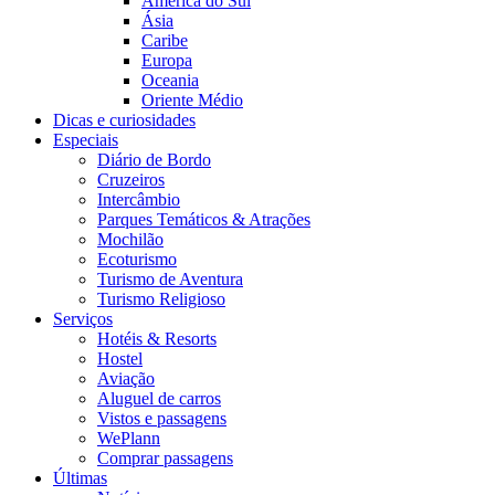
América do Sul
Ásia
Caribe
Europa
Oceania
Oriente Médio
Dicas e curiosidades
Especiais
Diário de Bordo
Cruzeiros
Intercâmbio
Parques Temáticos & Atrações
Mochilão
Ecoturismo
Turismo de Aventura
Turismo Religioso
Serviços
Hotéis & Resorts
Hostel
Aviação
Aluguel de carros
Vistos e passagens
WePlann
Comprar passagens
Últimas