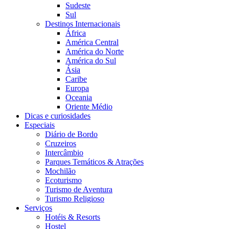
Sudeste
Sul
Destinos Internacionais
África
América Central
América do Norte
América do Sul
Ásia
Caribe
Europa
Oceania
Oriente Médio
Dicas e curiosidades
Especiais
Diário de Bordo
Cruzeiros
Intercâmbio
Parques Temáticos & Atrações
Mochilão
Ecoturismo
Turismo de Aventura
Turismo Religioso
Serviços
Hotéis & Resorts
Hostel