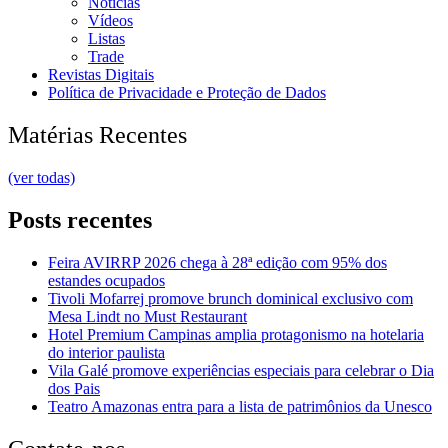
Notícias
Vídeos
Listas
Trade
Revistas Digitais
Política de Privacidade e Proteção de Dados
Matérias Recentes
(ver todas)
Posts recentes
Feira AVIRRP 2026 chega à 28ª edição com 95% dos
estandes ocupados
Tivoli Mofarrej promove brunch dominical exclusivo com
Mesa Lindt no Must Restaurant
Hotel Premium Campinas amplia protagonismo na hotelaria
do interior paulista
Vila Galé promove experiências especiais para celebrar o Dia
dos Pais
Teatro Amazonas entra para a lista de patrimônios da Unesco