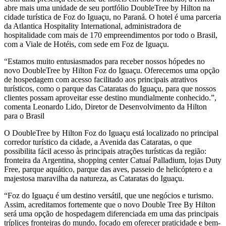
abre mais uma unidade de seu portfólio DoubleTree by Hilton na
cidade turística de Foz do Iguaçu, no Paraná. O hotel é uma parceria
da Atlantica Hospitality International, administradora de
hospitalidade com mais de 170 empreendimentos por todo o Brasil,
com a Viale de Hotéis, com sede em Foz de Iguaçu.
“Estamos muito entusiasmados para receber nossos hópedes no
novo DoubleTree by Hilton Foz do Iguaçu. Oferecemos uma opção
de hospedagem com acesso facilitado aos principais atrativos
turísticos, como o parque das Cataratas do Iguaçu, para que nossos
clientes possam aproveitar esse destino mundialmente conhecido.”,
comenta Leonardo Lido, Diretor de Desenvolvimento da Hilton
para o Brasil
O DoubleTree by Hilton Foz do Iguaçu está localizado no principal
corredor turístico da cidade, a Avenida das Cataratas, o que
possibilita fácil acesso às principais atrações turísticas da região:
fronteira da Argentina, shopping center Catuaí Palladium, lojas Duty
Free, parque aquático, parque das aves, passeio de helicóptero e a
majestosa maravilha da natureza, as Cataratas do Iguaçu.
“Foz do Iguaçu é um destino versátil, que une negócios e turismo.
Assim, acreditamos fortemente que o novo Double Tree By Hilton
será uma opção de hospedagem diferenciada em uma das principais
tríplices fronteiras do mundo, focado em oferecer praticidade e bem-