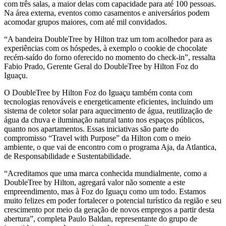
com três salas, a maior delas com capacidade para até 100 pessoas.
Na área externa, eventos como casamentos e aniversários podem
acomodar grupos maiores, com até mil convidados.
“A bandeira DoubleTree by Hilton traz um tom acolhedor para as
experiências com os hóspedes, à exemplo o cookie de chocolate
recém-saído do forno oferecido no momento do check-in”, ressalta
Fabio Prado, Gerente Geral do DoubleTree by Hilton Foz do
Iguaçu.
O DoubleTree by Hilton Foz do Iguaçu também conta com
tecnologias renováveis e energeticamente eficientes, incluindo um
sistema de coletor solar para aquecimento de água, reutilização de
água da chuva e iluminação natural tanto nos espaços públicos,
quanto nos apartamentos. Essas iniciativas são parte do
compromisso “Travel with Purpose” da Hilton com o meio
ambiente, o que vai de encontro com o programa Aja, da Atlantica,
de Responsabilidade e Sustentabilidade.
“Acreditamos que uma marca conhecida mundialmente, como a
DoubleTree by Hilton, agregará valor não somente a este
empreendimento, mas à Foz do Iguaçu como um todo. Estamos
muito felizes em poder fortalecer o potencial turístico da região e seu
crescimento por meio da geração de novos empregos a partir desta
abertura”, completa Paulo Baldan, representante do grupo de