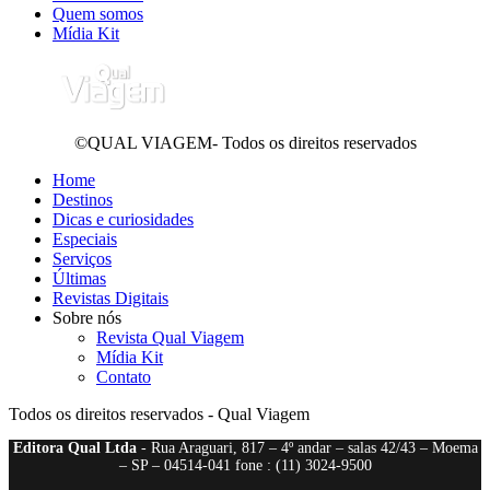
Quem somos
Mídia Kit
©QUAL VIAGEM- Todos os direitos reservados
Home
Destinos
Dicas e curiosidades
Especiais
Serviços
Últimas
Revistas Digitais
Sobre nós
Revista Qual Viagem
Mídia Kit
Contato
Todos os direitos reservados - Qual Viagem
Editora Qual Ltda
- Rua Araguari, 817 – 4º andar – salas 42/43 – Moema
– SP – 04514-041 fone : (11) 3024-9500