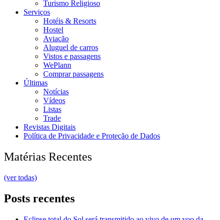
Turismo Religioso
Serviços
Hotéis & Resorts
Hostel
Aviação
Aluguel de carros
Vistos e passagens
WePlann
Comprar passagens
Últimas
Notícias
Vídeos
Listas
Trade
Revistas Digitais
Política de Privacidade e Proteção de Dados
Matérias Recentes
(ver todas)
Posts recentes
Eclipse total do Sol será transmitido ao vivo de um voo da