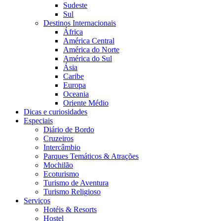
Sudeste
Sul
Destinos Internacionais
África
América Central
América do Norte
América do Sul
Ásia
Caribe
Europa
Oceania
Oriente Médio
Dicas e curiosidades
Especiais
Diário de Bordo
Cruzeiros
Intercâmbio
Parques Temáticos & Atrações
Mochilão
Ecoturismo
Turismo de Aventura
Turismo Religioso
Serviços
Hotéis & Resorts
Hostel