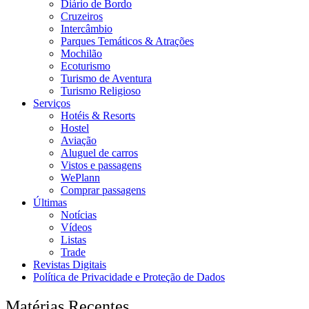
Diário de Bordo
Cruzeiros
Intercâmbio
Parques Temáticos & Atrações
Mochilão
Ecoturismo
Turismo de Aventura
Turismo Religioso
Serviços
Hotéis & Resorts
Hostel
Aviação
Aluguel de carros
Vistos e passagens
WePlann
Comprar passagens
Últimas
Notícias
Vídeos
Listas
Trade
Revistas Digitais
Política de Privacidade e Proteção de Dados
Matérias Recentes