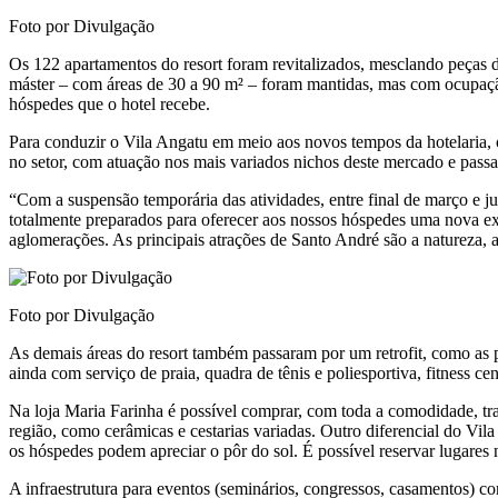
Foto por Divulgação
Os 122 apartamentos do resort foram revitalizados, mesclando peças de
máster – com áreas de 30 a 90 m² – foram mantidas, mas com ocupação 
hóspedes que o hotel recebe.
Para conduzir o Vila Angatu em meio aos novos tempos da hotelaria,
no setor, com atuação nos mais variados nichos deste mercado e passa
“Com a suspensão temporária das atividades, entre final de março e 
totalmente preparados para oferecer aos nossos hóspedes uma nova ex
aglomerações. As principais atrações de Santo André são a natureza, a t
Foto por Divulgação
As demais áreas do resort também passaram por um retrofit, como as p
ainda com serviço de praia, quadra de tênis e poliesportiva, fitness ce
Na loja Maria Farinha é possível comprar, com toda a comodidade, tra
região, como cerâmicas e cestarias variadas. Outro diferencial do Vi
os hóspedes podem apreciar o pôr do sol. É possível reservar lugares n
A infraestrutura para eventos (seminários, congressos, casamentos) c