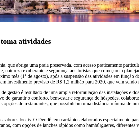
etoma atividades
hia, que abriga uma praia preservada, com acesso praticamente particu
de, natureza exuberante e segurança aos turistas que começam a plane
óximo mês (1° de agosto), após a suspensão das atividades em função 
t tem investimento previsto de R$ 1,2 milhão para 2020, que vem sendo f
o de gestão é resultado de uma ampla reformulação das instalações e dos
o de garantir o conforto, bem-estar e segurança de hóspedes, colabora
s opções de restaurantes, que possibilitam uma distância mínima de um
os sabores locais. O Dendê tem cardápios elaborados especialmente para
nos, com opções de lanches rápidos como hambúrgueres, diferentes versõe