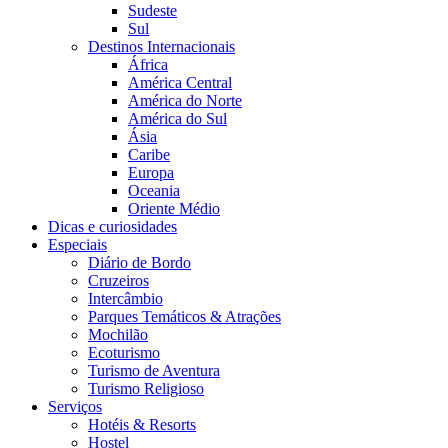
Sudeste
Sul
Destinos Internacionais
África
América Central
América do Norte
América do Sul
Ásia
Caribe
Europa
Oceania
Oriente Médio
Dicas e curiosidades
Especiais
Diário de Bordo
Cruzeiros
Intercâmbio
Parques Temáticos & Atrações
Mochilão
Ecoturismo
Turismo de Aventura
Turismo Religioso
Serviços
Hotéis & Resorts
Hostel