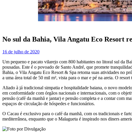
No sul da Bahia, Vila Angatu Eco Resort r
16 de julho de 2020
Um pequeno e pacato vilarejo com 800 habitantes no litoral sul da Ba
pousadas. Este é o povoado de Santo André, que promete tranquilida
Bahia, o Vila Angatu Eco Resort & Spa retoma suas atividades no pr
a uma área total de 50 mil m², vista para o mar e pé na areia. O resor
Aliado à já tradicional simpatia e hospitalidade baiana, o novo model
em conformidade com órgãos nacionais e internacionais, com o objetiv
pensão (café da manhã e jantar) e pensão completa e a contar com mai
espaços de circulação de hóspedes e funcionários.
O Cacau é exclusivo para o café da manhã, com os tradicionais e fart
mediterrânea, enquanto que o Malagueta é inspirado nos diners america