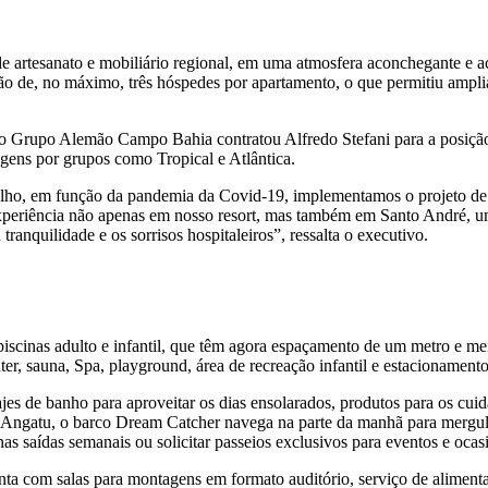
 artesanato e mobiliário regional, em uma atmosfera aconchegante e acol
de, no máximo, três hóspedes por apartamento, o que permitiu ampliar 
 o Grupo Alemão Campo Bahia contratou Alfredo Stefani para a posição
gens por grupos como Tropical e Atlântica.
julho, em função da pandemia da Covid-19, implementamos o projeto de
periência não apenas em nosso resort, mas também em Santo André, um 
ranquilidade e os sorrisos hospitaleiros”, ressalta o executivo.
iscinas adulto e infantil, que têm agora espaçamento de um metro e me
nter, sauna, Spa, playground, área de recreação infantil e estacionamento
jes de banho para aproveitar os dias ensolarados, produtos para os cui
la Angatu, o barco Dream Catcher navega na parte da manhã para mergul
as saídas semanais ou solicitar passeios exclusivos para eventos e ocasi
onta com salas para montagens em formato auditório, serviço de alimenta