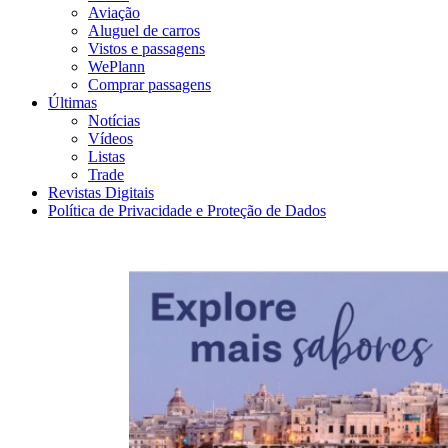
Aviação
Aluguel de carros
Vistos e passagens
WePlann
Comprar passagens
Últimas
Notícias
Vídeos
Listas
Trade
Revistas Digitais
Política de Privacidade e Proteção de Dados