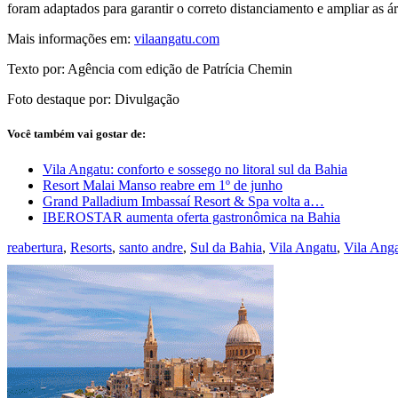
foram adaptados para garantir o correto distanciamento e ampliar as
Mais informações em:
vilaangatu.com
Texto por: Agência com edição de Patrícia Chemin
Foto destaque por: Divulgação
Você também vai gostar de:
Vila Angatu: conforto e sossego no litoral sul da Bahia
Resort Malai Manso reabre em 1º de junho
Grand Palladium Imbassaí Resort & Spa volta a…
IBEROSTAR aumenta oferta gastronômica na Bahia
reabertura
,
Resorts
,
santo andre
,
Sul da Bahia
,
Vila Angatu
,
Vila Ang