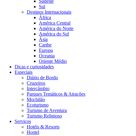
Sudeste
Sul
Destinos Internacionais
África
América Central
América do Norte
América do Sul
Ásia
Caribe
Europa
Oceania
Oriente Médio
Dicas e curiosidades
Especiais
Diário de Bordo
Cruzeiros
Intercâmbio
Parques Temáticos & Atrações
Mochilão
Ecoturismo
Turismo de Aventura
Turismo Religioso
Serviços
Hotéis & Resorts
Hostel