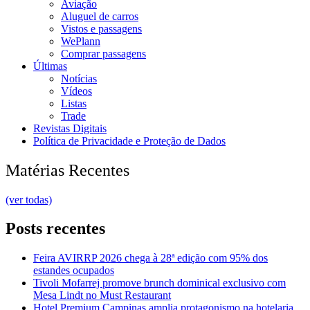
Aviação
Aluguel de carros
Vistos e passagens
WePlann
Comprar passagens
Últimas
Notícias
Vídeos
Listas
Trade
Revistas Digitais
Política de Privacidade e Proteção de Dados
Matérias Recentes
(ver todas)
Posts recentes
Feira AVIRRP 2026 chega à 28ª edição com 95% dos
estandes ocupados
Tivoli Mofarrej promove brunch dominical exclusivo com
Mesa Lindt no Must Restaurant
Hotel Premium Campinas amplia protagonismo na hotelaria