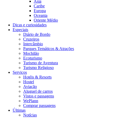
Ásia
Caribe
Europa
Oceania
Oriente Médio
Dicas e curiosidades
Especiais
Diário de Bordo
Cruzeiros
Intercâmbio
Parques Temáticos & Atrações
Mochilão
Ecoturismo
Turismo de Aventura
Turismo Religioso
Serviços
Hotéis & Resorts
Hostel
Aviação
Aluguel de carros
Vistos e passagens
WePlann
Comprar passagens
Últimas
Notícias