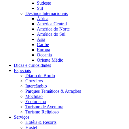
Sudeste
Sul
Destinos Internacionais
África
América Central
América do Norte
América do Sul
Ásia
Caribe
Europa
Oceania
Oriente Médio
Dicas e curiosidades
Especiais
Diário de Bordo
Cruzeiros
Intercâmbio
Parques Temáticos & Atrações
Mochilão
Ecoturismo
Turismo de Aventura
Turismo Religioso
Serviços
Hotéis & Resorts
Hostel