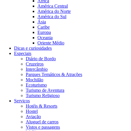
África
América Central
América do Norte
América do Sul
Ásia
Caribe
Europa
Oceania
Oriente Médio
Dicas e curiosidades
Especiais
Diário de Bordo
Cruzeiros
Intercâmbio
Parques Temáticos & Atrações
Mochilão
Ecoturismo
Turismo de Aventura
Turismo Religioso
Serviços
Hotéis & Resorts
Hostel
Aviação
Aluguel de carros
Vistos e passagens