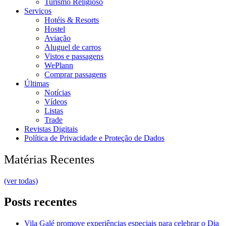
Turismo Religioso
Serviços
Hotéis & Resorts
Hostel
Aviação
Aluguel de carros
Vistos e passagens
WePlann
Comprar passagens
Últimas
Notícias
Vídeos
Listas
Trade
Revistas Digitais
Política de Privacidade e Proteção de Dados
Matérias Recentes
(ver todas)
Posts recentes
Vila Galé promove experiências especiais para celebrar o Dia