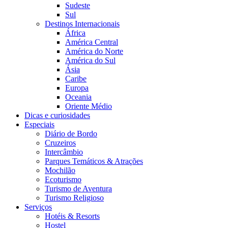
Sudeste
Sul
Destinos Internacionais
África
América Central
América do Norte
América do Sul
Ásia
Caribe
Europa
Oceania
Oriente Médio
Dicas e curiosidades
Especiais
Diário de Bordo
Cruzeiros
Intercâmbio
Parques Temáticos & Atrações
Mochilão
Ecoturismo
Turismo de Aventura
Turismo Religioso
Serviços
Hotéis & Resorts
Hostel