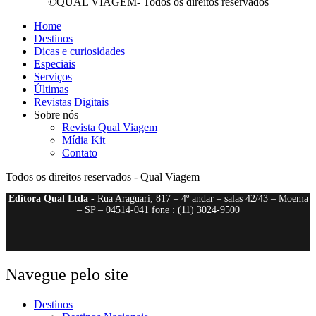
©QUAL VIAGEM- Todos os direitos reservados
Home
Destinos
Dicas e curiosidades
Especiais
Serviços
Últimas
Revistas Digitais
Sobre nós
Revista Qual Viagem
Mídia Kit
Contato
Todos os direitos reservados - Qual Viagem
Editora Qual Ltda
- Rua Araguari, 817 – 4º andar – salas 42/43 – Moema
– SP – 04514-041 fone : (11) 3024-9500
Navegue pelo site
Destinos