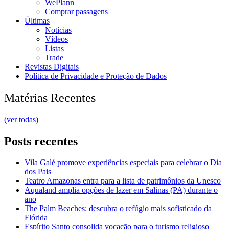
WePlann
Comprar passagens
Últimas
Notícias
Vídeos
Listas
Trade
Revistas Digitais
Política de Privacidade e Proteção de Dados
Matérias Recentes
(ver todas)
Posts recentes
Vila Galé promove experiências especiais para celebrar o Dia
dos Pais
Teatro Amazonas entra para a lista de patrimônios da Unesco
Aqualand amplia opções de lazer em Salinas (PA) durante o
ano
The Palm Beaches: descubra o refúgio mais sofisticado da
Flórida
Espírito Santo consolida vocação para o turismo religioso