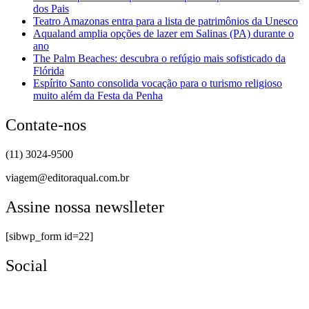
dos Pais
Teatro Amazonas entra para a lista de patrimônios da Unesco
Aqualand amplia opções de lazer em Salinas (PA) durante o
ano
The Palm Beaches: descubra o refúgio mais sofisticado da
Flórida
Espírito Santo consolida vocação para o turismo religioso
muito além da Festa da Penha
Contate-nos
(11) 3024-9500
viagem@editoraqual.com.br
Assine nossa newslleter
[sibwp_form id=22]
Social