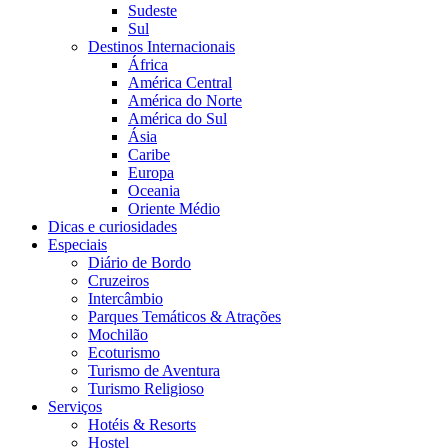
Sudeste
Sul
Destinos Internacionais
África
América Central
América do Norte
América do Sul
Ásia
Caribe
Europa
Oceania
Oriente Médio
Dicas e curiosidades
Especiais
Diário de Bordo
Cruzeiros
Intercâmbio
Parques Temáticos & Atrações
Mochilão
Ecoturismo
Turismo de Aventura
Turismo Religioso
Serviços
Hotéis & Resorts
Hostel