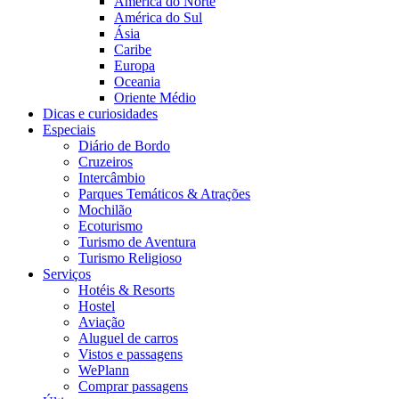
América do Norte
América do Sul
Ásia
Caribe
Europa
Oceania
Oriente Médio
Dicas e curiosidades
Especiais
Diário de Bordo
Cruzeiros
Intercâmbio
Parques Temáticos & Atrações
Mochilão
Ecoturismo
Turismo de Aventura
Turismo Religioso
Serviços
Hotéis & Resorts
Hostel
Aviação
Aluguel de carros
Vistos e passagens
WePlann
Comprar passagens