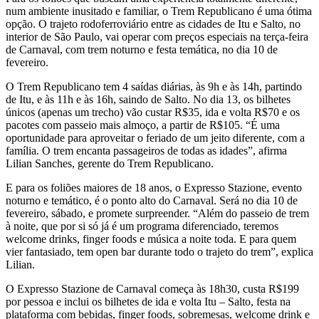
num ambiente inusitado e familiar, o Trem Republicano é uma ótima
opção. O trajeto rodoferroviário entre as cidades de Itu e Salto, no
interior de São Paulo, vai operar com preços especiais na terça-feira
de Carnaval, com trem noturno e festa temática, no dia 10 de
fevereiro.
O Trem Republicano tem 4 saídas diárias, às 9h e às 14h, partindo
de Itu, e às 11h e às 16h, saindo de Salto. No dia 13, os bilhetes
únicos (apenas um trecho) vão custar R$35, ida e volta R$70 e os
pacotes com passeio mais almoço, a partir de R$105. “É uma
oportunidade para aproveitar o feriado de um jeito diferente, com a
família. O trem encanta passageiros de todas as idades”, afirma
Lilian Sanches, gerente do Trem Republicano.
E para os foliões maiores de 18 anos, o Expresso Stazione, evento
noturno e temático, é o ponto alto do Carnaval. Será no dia 10 de
fevereiro, sábado, e promete surpreender. “Além do passeio de trem
à noite, que por si só já é um programa diferenciado, teremos
welcome drinks, finger foods e música a noite toda. E para quem
vier fantasiado, tem open bar durante todo o trajeto do trem”, explica
Lilian.
O Expresso Stazione de Carnaval começa às 18h30, custa R$199
por pessoa e inclui os bilhetes de ida e volta Itu – Salto, festa na
plataforma com bebidas, finger foods, sobremesas, welcome drink e