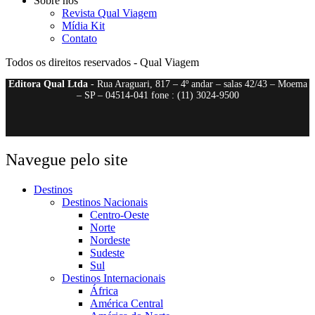
Sobre nós
Revista Qual Viagem
Mídia Kit
Contato
Todos os direitos reservados - Qual Viagem
Editora Qual Ltda
- Rua Araguari, 817 – 4º andar – salas 42/43 – Moema
– SP – 04514-041 fone : (11) 3024-9500
Navegue pelo site
Destinos
Destinos Nacionais
Centro-Oeste
Norte
Nordeste
Sudeste
Sul
Destinos Internacionais
África
América Central