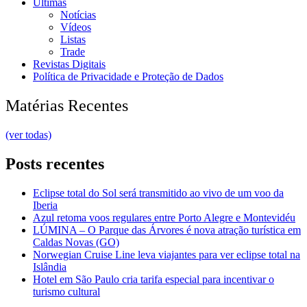
Últimas
Notícias
Vídeos
Listas
Trade
Revistas Digitais
Política de Privacidade e Proteção de Dados
Matérias Recentes
(ver todas)
Posts recentes
Eclipse total do Sol será transmitido ao vivo de um voo da
Iberia
Azul retoma voos regulares entre Porto Alegre e Montevidéu
LÚMINA – O Parque das Árvores é nova atração turística em
Caldas Novas (GO)
Norwegian Cruise Line leva viajantes para ver eclipse total na
Islândia
Hotel em São Paulo cria tarifa especial para incentivar o
turismo cultural