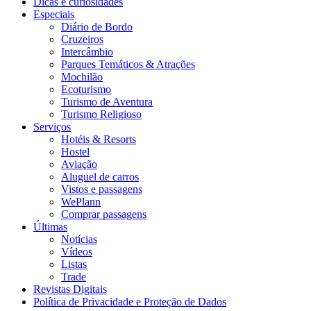
Dicas e curiosidades
Especiais
Diário de Bordo
Cruzeiros
Intercâmbio
Parques Temáticos & Atrações
Mochilão
Ecoturismo
Turismo de Aventura
Turismo Religioso
Serviços
Hotéis & Resorts
Hostel
Aviação
Aluguel de carros
Vistos e passagens
WePlann
Comprar passagens
Últimas
Notícias
Vídeos
Listas
Trade
Revistas Digitais
Política de Privacidade e Proteção de Dados