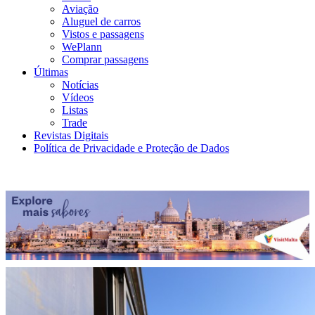
Aviação
Aluguel de carros
Vistos e passagens
WePlann
Comprar passagens
Últimas
Notícias
Vídeos
Listas
Trade
Revistas Digitais
Política de Privacidade e Proteção de Dados