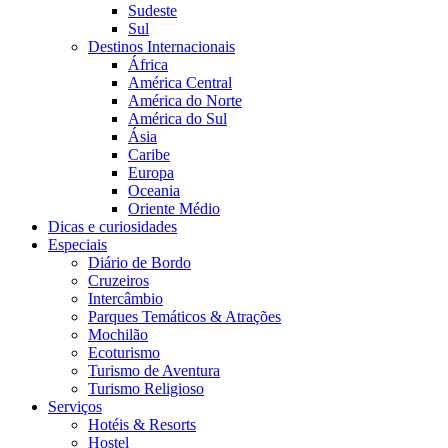
Sudeste
Sul
Destinos Internacionais
África
América Central
América do Norte
América do Sul
Ásia
Caribe
Europa
Oceania
Oriente Médio
Dicas e curiosidades
Especiais
Diário de Bordo
Cruzeiros
Intercâmbio
Parques Temáticos & Atrações
Mochilão
Ecoturismo
Turismo de Aventura
Turismo Religioso
Serviços
Hotéis & Resorts
Hostel