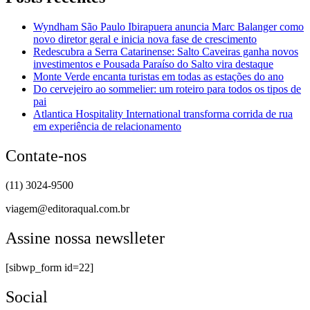
Wyndham São Paulo Ibirapuera anuncia Marc Balanger como
novo diretor geral e inicia nova fase de crescimento
Redescubra a Serra Catarinense: Salto Caveiras ganha novos
investimentos e Pousada Paraíso do Salto vira destaque
Monte Verde encanta turistas em todas as estações do ano
Do cervejeiro ao sommelier: um roteiro para todos os tipos de
pai
Atlantica Hospitality International transforma corrida de rua
em experiência de relacionamento
Contate-nos
(11) 3024-9500
viagem@editoraqual.com.br
Assine nossa newslleter
[sibwp_form id=22]
Social