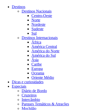
Destinos
Destinos Nacionais
Centro-Oeste
Norte
Nordeste
Sudeste
Sul
Destinos Internacionais
África
América Central
América do Norte
América do Sul
Ásia
Caribe
Europa
Oceania
Oriente Médio
Dicas e curiosidades
Especiais
Diário de Bordo
Cruzeiros
Intercâmbio
Parques Temáticos & Atrações
Mochilão