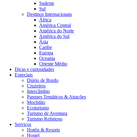
Sudeste
Sul
Destinos Internacionais
África
América Central
América do Norte
América do Sul
Ásia
Caribe
Europa
Oceania
Oriente Médio
Dicas e curiosidades
Especiais
Diário de Bordo
Cruzeiros
Intercâmbio
Parques Temáticos & Atrações
Mochilão
Ecoturismo
Turismo de Aventura
Turismo Religioso
Serviços
Hotéis & Resorts
Hostel