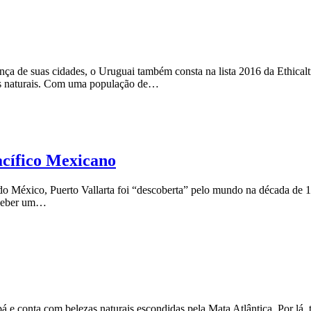
rança de suas cidades, o Uruguai também consta na lista 2016 da Ethic
zas naturais. Com uma população de…
acífico Mexicano
ca do México, Puerto Vallarta foi “descoberta” pelo mundo na década de
receber um…
 e conta com belezas naturais escondidas pela Mata Atlântica. Por lá,