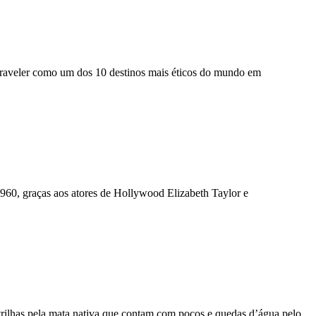
altraveler como um dos 10 destinos mais éticos do mundo em
 1960, graças aos atores de Hollywood Elizabeth Taylor e
 trilhas pela mata nativa que contam com poços e quedas d’água pelo