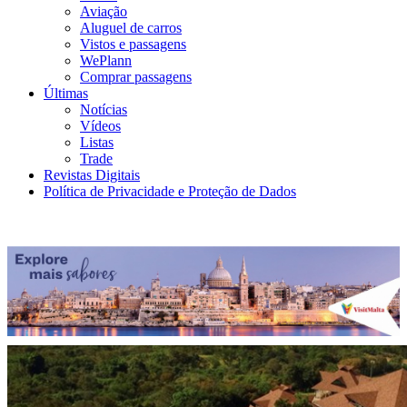
Aviação
Aluguel de carros
Vistos e passagens
WePlann
Comprar passagens
Últimas
Notícias
Vídeos
Listas
Trade
Revistas Digitais
Política de Privacidade e Proteção de Dados