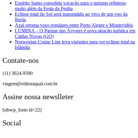
Espírito Santo consolida vocação para o turismo religioso
muito além da Festa da Penha
Eclipse total do Sol será transmitido ao vivo de um voo da
Iberia
Azul retoma voos regulares entre Porto Alegre e Montevidéu
LÚMINA – O Parque das Árvores é nova atração turística em
Caldas Novas (GO)
Norwegian Cruise Line leva viajantes para ver eclipse total na
Islândia
Contate-nos
(11) 3024-9500
viagem@editoraqual.com.br
Assine nossa newslleter
[sibwp_form id=22]
Social