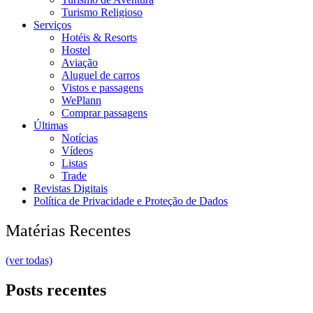
Turismo Religioso
Serviços
Hotéis & Resorts
Hostel
Aviação
Aluguel de carros
Vistos e passagens
WePlann
Comprar passagens
Últimas
Notícias
Vídeos
Listas
Trade
Revistas Digitais
Política de Privacidade e Proteção de Dados
Matérias Recentes
(ver todas)
Posts recentes