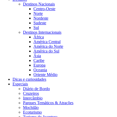
Destinos Nacionais
Centro-Oeste
Norte
Nordeste
Sudeste
Sul
Destinos Internacionais
África
América Central
América do Norte
América do Sul
Ásia
Caribe
Europa
Oceania
Oriente Médio
Dicas e curiosidades
Especiais
Diário de Bordo
Cruzeiros
Intercâmbio
Parques Temáticos & Atrações
Mochilão
Ecoturismo
Turismo de Aventura