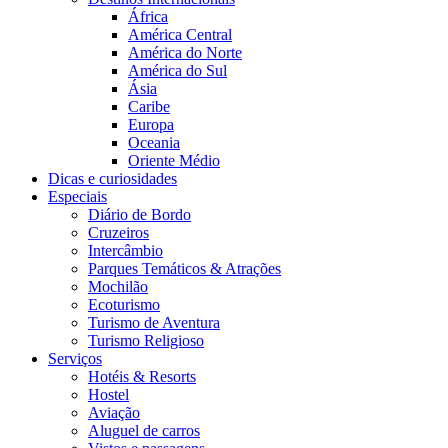
África
América Central
América do Norte
América do Sul
Ásia
Caribe
Europa
Oceania
Oriente Médio
Dicas e curiosidades
Especiais
Diário de Bordo
Cruzeiros
Intercâmbio
Parques Temáticos & Atrações
Mochilão
Ecoturismo
Turismo de Aventura
Turismo Religioso
Serviços
Hotéis & Resorts
Hostel
Aviação
Aluguel de carros