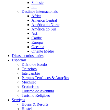
Sudeste
Sul
Destinos Internacionais
África
América Central
América do Norte
América do Sul
Ásia
Caribe
Europa
Oceania
Oriente Médio
Dicas e curiosidades
Especiais
Diário de Bordo
Cruzeiros
Intercâmbio
Parques Temáticos & Atrações
Mochilão
Ecoturismo
Turismo de Aventura
Turismo Religioso
Serviços
Hotéis & Resorts
Hostel