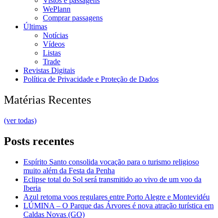
Vistos e passagens
WePlann
Comprar passagens
Últimas
Notícias
Vídeos
Listas
Trade
Revistas Digitais
Política de Privacidade e Proteção de Dados
Matérias Recentes
(ver todas)
Posts recentes
Espírito Santo consolida vocação para o turismo religioso
muito além da Festa da Penha
Eclipse total do Sol será transmitido ao vivo de um voo da
Iberia
Azul retoma voos regulares entre Porto Alegre e Montevidéu
LÚMINA – O Parque das Árvores é nova atração turística em
Caldas Novas (GO)