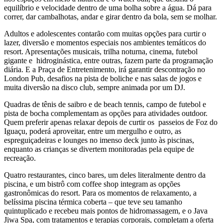
equilíbrio e velocidade dentro de uma bolha sobre a água. Dá para
correr, dar cambalhotas, andar e girar dentro da bola, sem se molhar.
Adultos e adolescentes contarão com muitas opções para curtir o
lazer, diversão e momentos especiais nos ambientes temáticos do
resort. Apresentações musicais, trilha noturna, cinema, futebol
gigante e hidroginástica, entre outras, fazem parte da programação
diária. E a Praça de Entretenimento, irá garantir descontração no
London Pub, desafios na pista de boliche e nas salas de jogos e
muita diversão na disco club, sempre animada por um DJ.
Quadras de tênis de saibro e de beach tennis, campo de futebol e
pista de bocha complementam as opções para atividades outdoor.
Quem preferir apenas relaxar depois de curtir os passeios de Foz do
Iguaçu, poderá aproveitar, entre um mergulho e outro, as
espreguiçadeiras e lounges no imenso deck junto às piscinas,
enquanto as crianças se divertem monitoradas pela equipe de
recreação.
Quatro restaurantes, cinco bares, um deles literalmente dentro da
piscina, e um bistrô com coffee shop integram as opções
gastronômicas do resort. Para os momentos de relaxamento, a
belíssima piscina térmica coberta – que teve seu tamanho
quintuplicado e recebeu mais pontos de hidromassagem, e o Java
Jiwa Spa, com tratamentos e terapias corporais, completam a oferta