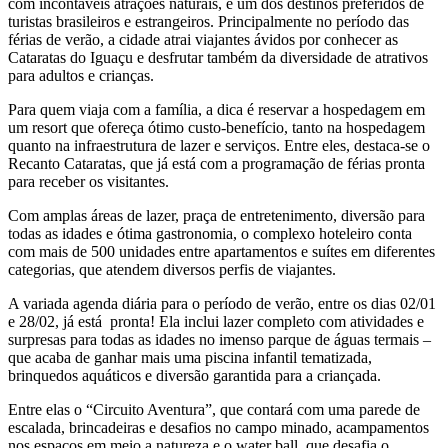
com incontáveis atrações naturais, é um dos destinos preferidos de
turistas brasileiros e estrangeiros. Principalmente no período das
férias de verão, a cidade atrai viajantes ávidos por conhecer as
Cataratas do Iguaçu e desfrutar também da diversidade de atrativos
para adultos e crianças.
Para quem viaja com a família, a dica é reservar a hospedagem em
um resort que ofereça ótimo custo-benefício, tanto na hospedagem
quanto na infraestrutura de lazer e serviços. Entre eles, destaca-se o
Recanto Cataratas, que já está com a programação de férias pronta
para receber os visitantes.
Com amplas áreas de lazer, praça de entretenimento, diversão para
todas as idades e ótima gastronomia, o complexo hoteleiro conta
com mais de 500 unidades entre apartamentos e suítes em diferentes
categorias, que atendem diversos perfis de viajantes.
A variada agenda diária para o período de verão, entre os dias 02/01
e 28/02, já está pronta! Ela inclui lazer completo com atividades e
surpresas para todas as idades no imenso parque de águas termais –
que acaba de ganhar mais uma piscina infantil tematizada,
brinquedos aquáticos e diversão garantida para a criançada.
Entre elas o “Circuito Aventura”, que contará com uma parede de
escalada, brincadeiras e desafios no campo minado, acampamentos
nos espaços em meio a natureza e o water ball, que desafia o