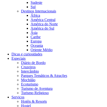
Sudeste
Sul
Destinos Internacionais
África
América Central
América do Norte
América do Sul
Ásia
Caribe
Europa
Oceania
Oriente Médio
Dicas e curiosidades
Especiais
Diário de Bordo
Cruzeiros
Intercâmbio
Parques Temáticos & Atrações
Mochilão
Ecoturismo
Turismo de Aventura
Turismo Religioso
Serviços
Hotéis & Resorts
Hostel