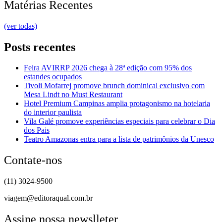
Matérias Recentes
(ver todas)
Posts recentes
Feira AVIRRP 2026 chega à 28ª edição com 95% dos
estandes ocupados
Tivoli Mofarrej promove brunch dominical exclusivo com
Mesa Lindt no Must Restaurant
Hotel Premium Campinas amplia protagonismo na hotelaria
do interior paulista
Vila Galé promove experiências especiais para celebrar o Dia
dos Pais
Teatro Amazonas entra para a lista de patrimônios da Unesco
Contate-nos
(11) 3024-9500
viagem@editoraqual.com.br
Assine nossa newslleter