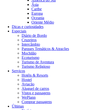
América do Sul
Ásia
Caribe
Europa
Oceania
Oriente Médio
Dicas e curiosidades
Especiais
Diário de Bordo
Cruzeiros
Intercâmbio
Parques Temáticos & Atrações
Mochilão
Ecoturismo
Turismo de Aventura
Turismo Religioso
Serviços
Hotéis & Resorts
Hostel
Aviação
Aluguel de carros
Vistos e passagens
WePlann
Comprar passagens
Últimas