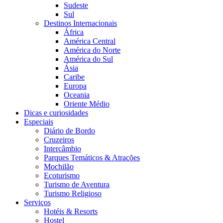
Sudeste
Sul
Destinos Internacionais
África
América Central
América do Norte
América do Sul
Ásia
Caribe
Europa
Oceania
Oriente Médio
Dicas e curiosidades
Especiais
Diário de Bordo
Cruzeiros
Intercâmbio
Parques Temáticos & Atrações
Mochilão
Ecoturismo
Turismo de Aventura
Turismo Religioso
Serviços
Hotéis & Resorts
Hostel