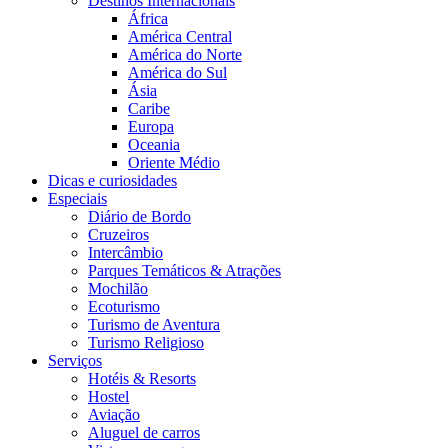
Destinos Internacionais
África
América Central
América do Norte
América do Sul
Ásia
Caribe
Europa
Oceania
Oriente Médio
Dicas e curiosidades
Especiais
Diário de Bordo
Cruzeiros
Intercâmbio
Parques Temáticos & Atrações
Mochilão
Ecoturismo
Turismo de Aventura
Turismo Religioso
Serviços
Hotéis & Resorts
Hostel
Aviação
Aluguel de carros