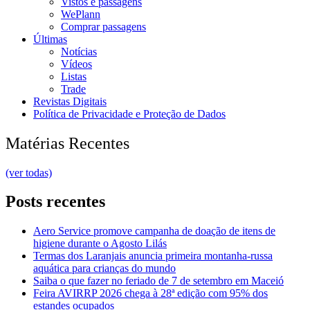
Vistos e passagens
WePlann
Comprar passagens
Últimas
Notícias
Vídeos
Listas
Trade
Revistas Digitais
Política de Privacidade e Proteção de Dados
Matérias Recentes
(ver todas)
Posts recentes
Aero Service promove campanha de doação de itens de
higiene durante o Agosto Lilás
Termas dos Laranjais anuncia primeira montanha-russa
aquática para crianças do mundo
Saiba o que fazer no feriado de 7 de setembro em Maceió
Feira AVIRRP 2026 chega à 28ª edição com 95% dos
estandes ocupados