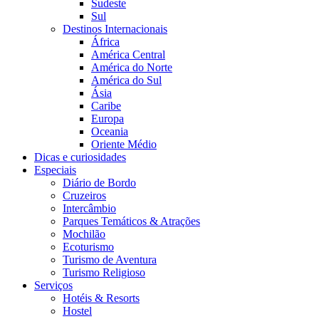
Sudeste
Sul
Destinos Internacionais
África
América Central
América do Norte
América do Sul
Ásia
Caribe
Europa
Oceania
Oriente Médio
Dicas e curiosidades
Especiais
Diário de Bordo
Cruzeiros
Intercâmbio
Parques Temáticos & Atrações
Mochilão
Ecoturismo
Turismo de Aventura
Turismo Religioso
Serviços
Hotéis & Resorts
Hostel