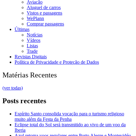
Aviação
Aluguel de carros
Vistos e passagens
WePlann
Comprar passagens
Últimas
Notícias
Vídeos
Listas
Trade
Revistas Digitais
Política de Privacidade e Proteção de Dados
Matérias Recentes
(ver todas)
Posts recentes
Espírito Santo consolida vocação para o turismo religioso
muito além da Festa da Penha
Eclipse total do Sol será transmitido ao vivo de um voo da
Iberia
Azul retoma voos regulares entre Porto Alegre e Montevidéu