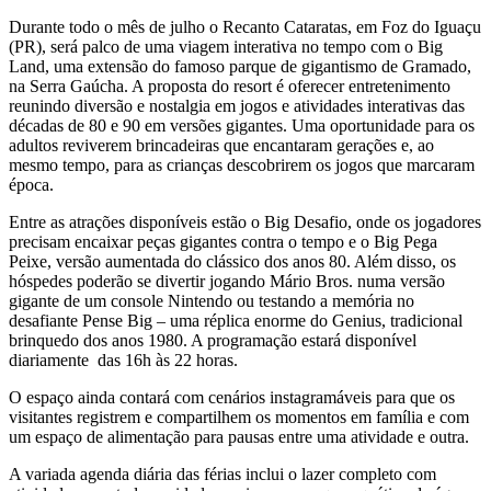
Durante todo o mês de julho o Recanto Cataratas, em Foz do Iguaçu
(PR), será palco de uma viagem interativa no tempo com o Big
Land, uma extensão do famoso parque de gigantismo de Gramado,
na Serra Gaúcha. A proposta do resort é oferecer entretenimento
reunindo diversão e nostalgia em jogos e atividades interativas das
décadas de 80 e 90 em versões gigantes. Uma oportunidade para os
adultos reviverem brincadeiras que encantaram gerações e, ao
mesmo tempo, para as crianças descobrirem os jogos que marcaram
época.
Entre as atrações disponíveis estão o Big Desafio, onde os jogadores
precisam encaixar peças gigantes contra o tempo e o Big Pega
Peixe, versão aumentada do clássico dos anos 80. Além disso, os
hóspedes poderão se divertir jogando Mário Bros. numa versão
gigante de um console Nintendo ou testando a memória no
desafiante Pense Big – uma réplica enorme do Genius, tradicional
brinquedo dos anos 1980. A programação estará disponível
diariamente das 16h às 22 horas.
O espaço ainda contará com cenários instagramáveis para que os
visitantes registrem e compartilhem os momentos em família e com
um espaço de alimentação para pausas entre uma atividade e outra.
A variada agenda diária das férias inclui o lazer completo com