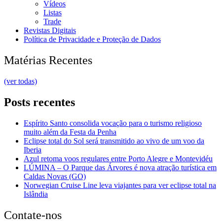
Vídeos
Listas
Trade
Revistas Digitais
Política de Privacidade e Proteção de Dados
Matérias Recentes
(ver todas)
Posts recentes
Espírito Santo consolida vocação para o turismo religioso
muito além da Festa da Penha
Eclipse total do Sol será transmitido ao vivo de um voo da
Iberia
Azul retoma voos regulares entre Porto Alegre e Montevidéu
LÚMINA – O Parque das Árvores é nova atração turística em
Caldas Novas (GO)
Norwegian Cruise Line leva viajantes para ver eclipse total na
Islândia
Contate-nos