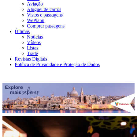
Aviação
Aluguel de carros
Vistos e passagens
WePlann
Comprar passagens
Últimas
Notícias
Vídeos
Listas
Trade
Revistas Digitais
Política de Privacidade e Proteção de Dados