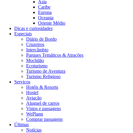
Ásia
Caribe
Europa
Oceania
Oriente Médio
Dicas e curiosidades
Especiais
Diário de Bordo
Cruzeiros
Intercâmbio
Parques Temáticos & Atrações
Mochilão
Ecoturismo
Turismo de Aventura
Turismo Religioso
Serviços
Hotéis & Resorts
Hostel
Aviação
Aluguel de carros
Vistos e passagens
WePlann
Comprar passagens
Últimas
Notícias