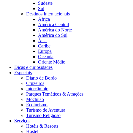
Sudeste
Sul
Destinos Internacionais
África
América Central
América do Norte
América do Sul
Ásia
Caribe
Europa
Oceania
Oriente Médio
Dicas e curiosidades
Especiais
Diário de Bordo
Cruzeiros
Intercâmbio
Parques Temáticos & Atrações
Mochilão
Ecoturismo
Turismo de Aventura
Turismo Religioso
Serviços
Hotéis & Resorts
Hostel