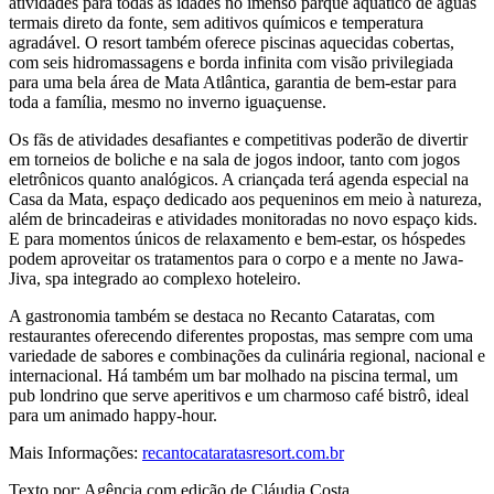
atividades para todas as idades no imenso parque aquático de águas
termais direto da fonte, sem aditivos químicos e temperatura
agradável. O resort também oferece piscinas aquecidas cobertas,
com seis hidromassagens e borda infinita com visão privilegiada
para uma bela área de Mata Atlântica, garantia de bem-estar para
toda a família, mesmo no inverno iguaçuense.
Os fãs de atividades desafiantes e competitivas poderão de divertir
em torneios de boliche e na sala de jogos indoor, tanto com jogos
eletrônicos quanto analógicos. A criançada terá agenda especial na
Casa da Mata, espaço dedicado aos pequeninos em meio à natureza,
além de brincadeiras e atividades monitoradas no novo espaço kids.
E para momentos únicos de relaxamento e bem-estar, os hóspedes
podem aproveitar os tratamentos para o corpo e a mente no Jawa-
Jiva, spa integrado ao complexo hoteleiro.
A gastronomia também se destaca no Recanto Cataratas, com
restaurantes oferecendo diferentes propostas, mas sempre com uma
variedade de sabores e combinações da culinária regional, nacional e
internacional. Há também um bar molhado na piscina termal, um
pub londrino que serve aperitivos e um charmoso café bistrô, ideal
para um animado happy-hour.
Mais Informações:
recantocataratasresort.com.br
Texto por: Agência com edição de Cláudia Costa